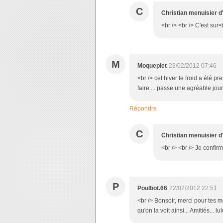
C
Christian menuisier d
<br /> <br /> C'est sur<b
M
Moqueplet
23/02/2012 07:46
<br /> cet hiver le froid a été pr
faire.....passe une agréable jou
Répondre
C
Christian menuisier d
<br /> <br /> Je confirm
P
Poulbot.66
22/02/2012 22:51
<br /> Bonsoir, merci pour tes mo
qu'on la voit ainsi... Amitiés... l