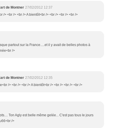
'art de Montner
27/02/2012 12:37
r /> <br /> <br /> A bientôt<br /> <br /> <br /> <br />
esque partout sur la France.....et il y avait de belles photos à
rnée<br />
'art de Montner
27/02/2012 12:35
e<br /> <br /> <br /> A bientôt<br /> <br /> <br /> <br />
ts.... Ton Agly est belle même gelée... C'est pas tous le jours
ulu66<br />