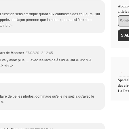
Abonne
article
i s'est ton sens artistique quant aux contrastes des couleurs...<br
Email
rappelez de façon pérenne que la nature peu aussi être bien
tôt<br />
'art de Montner
27/02/2012 12:45
il va y avoir plus ..... avec les lacs gelés<br /> <br /> <br /> A
 /> <br />
Spécial
des cir
La Paz
faire de belles photos, dommage qu'elle ne soit là qu'avec le
 />