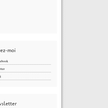
vez-moi
cebook
tter
S
sletter