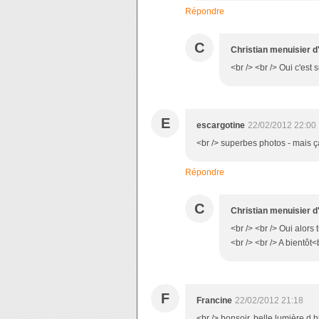
Répondre
C
Christian menuisier d
<br /> <br /> Oui c'est s
E
escargotine
22/02/2012 22:00
<br /> superbes photos - mais ç
Répondre
C
Christian menuisier d
<br /> <br /> Oui alors
<br /> <br /> A bientôt<b
F
Francine
22/02/2012 21:18
<br /> bonsoir, belle lumière d 