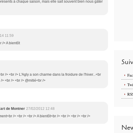
 présents à chaque saison, mais elle sait souvent bien nous gâter
14 11:59
 /> A bientôt
Sui
<br /> <br /> L'Agly a son charme dans la froidure de l'hiver...<br
Fa
 /> <br /> <br /> @mitié<br />
Twi
RS
'art de Montner
27/02/2012 12:48
nt<br /> <br /> <br /> A bientôt<br /> <br /> <br /> <br />
New