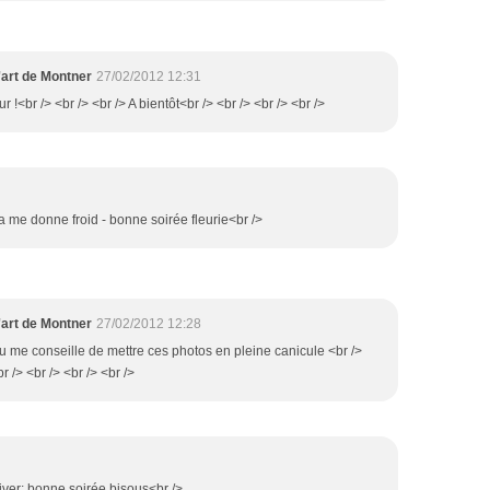
'art de Montner
27/02/2012 12:31
ur !<br /> <br /> <br /> A bientôt<br /> <br /> <br /> <br />
a me donne froid - bonne soirée fleurie<br />
'art de Montner
27/02/2012 12:28
 tu me conseille de mettre ces photos en pleine canicule <br />
r /> <br /> <br /> <br />
hiver; bonne soirée bisous<br />