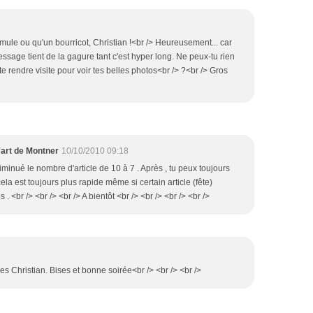
 mule ou qu'un bourricot, Christian !<br /> Heureusement... car
message tient de la gagure tant c'est hyper long. Ne peux-tu rien
à te rendre visite pour voir tes belles photos<br /> ?<br /> Gros
'art de Montner
10/10/2010 09:18
diminué le nombre d'article de 10 à 7 . Après , tu peux toujours
 cela est toujours plus rapide même si certain article (fête)
. <br /> <br /> <br /> A bientôt <br /> <br /> <br /> <br />
s Christian. Bises et bonne soirée<br /> <br /> <br />