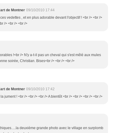
'art de Montner
09/10/2010 17:44
 ces vedettes , et en plus adorable devant l'objectif ! <br /> <br />
br /> <br /> <br />
dorables !<br /> N'y a-t-il pas un cheval qui s'est mêlé aux mules
bonne soirée, Christian. Bises<br /> <br /> <br />
'art de Montner
09/10/2010 17:42
 la jument ! <br /> <br /> <br /> A bientôt <br /> <br /> <br /> <br />
hiques.....la deuxième grande photo avec le village en surplomb