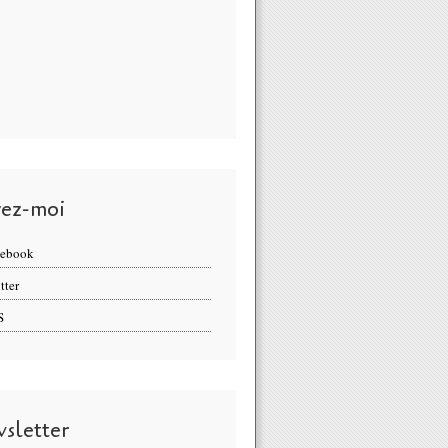
vez-moi
cebook
tter
S
sletter