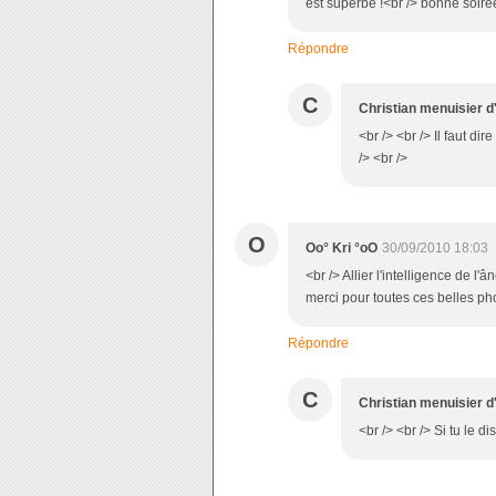
est superbe !<br /> bonne soirée
Répondre
C
Christian menuisier d
<br /> <br /> Il faut di
/> <br />
O
Oo° Kri °oO
30/09/2010 18:03
<br /> Allier l'intelligence de l
merci pour toutes ces belles pho
Répondre
C
Christian menuisier d
<br /> <br /> Si tu le di