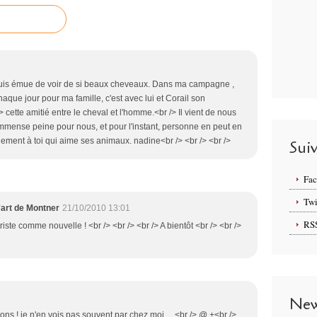
suis émue de voir de si beaux cheveaux. Dans ma campagne ,
que jour pour ma famille, c'est avec lui et Corail son
cette amitié entre le cheval et l'homme.<br /> Il vient de nous
 immense peine pour nous, et pour l'instant, personne en peut en
alement à toi qui aime ses animaux. nadine<br /> <br /> <br />
Sui
Fa
Twi
'art de Montner
21/10/2010 13:01
RS
 triste comme nouvelle ! <br /> <br /> <br /> A bientôt <br /> <br />
New
s ! je n'en vois pas souvent par chez moi.....<br /> @ +<br />