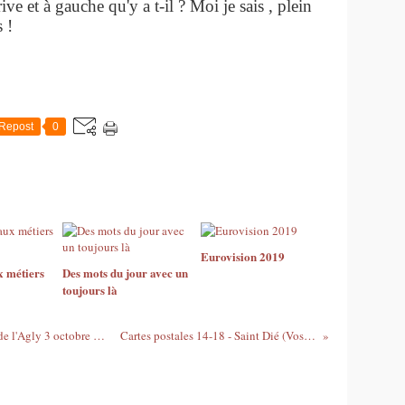
rrive et à gauche qu'y a t-il ? Moi je sais , plein
ts !
Repost
0
Eurovision 2019
x métiers
Des mots du jour avec un
toujours là
A vos agendas : Fête de la figue à Espira de l'Agly 3 octobre 2010
Cartes postales 14-18 - Saint Dié (Vosges)