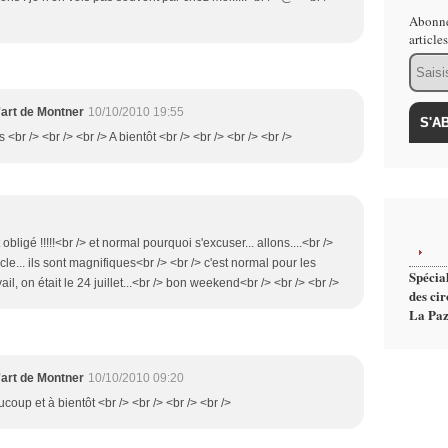
Abonne
article
Email
'art de Montner
10/10/2010 19:55
 <br /> <br /> <br /> A bientôt <br /> <br /> <br /> <br />
t obligé !!!!!<br /> et normal pourquoi s'excuser... allons....<br />
icle... ils sont magnifiques<br /> <br /> c'est normal pour les
Spécial
ail, on était le 24 juillet...<br /> bon weekend<br /> <br /> <br />
des cir
La Paz
'art de Montner
10/10/2010 09:20
coup et à bientôt <br /> <br /> <br /> <br />