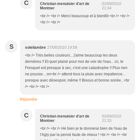
C
Christian menuisier d'art de
02/09/2010
Montner
21:34
<br /> <br /> Merci beaucoup et à bientôt <br /> <br />
<br /> <br />
S
soleilambre
27/08/2010 19:58
<br /> Très belles couleurs... j'aime beaucoup les deux
dernières !! Et quel plaisir pour moi de voir de l'eau... ici, le
Fresquel est presque à sec, c'est une catastrophe !! Plus rien
ne pousse... on<br /> attend tous la pluie avec impatience...
presque avec désespoir, même !! Bisous et bonne soirée...<br
/> <br /> <br />
Répondre
C
Christian menuisier d'art de
02/09/2010
Montner
21:33
<br /> <br /> Hé bien je te donnerai bien de l'eau de
l'Agly par la pensé faute de mieux ! <br /> <br /> <br