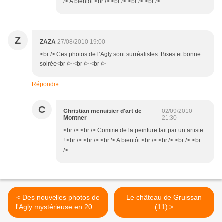
/> A bientôt <br /> <br /> <br /> <br />
Z
ZAZA
27/08/2010 19:00
<br /> Ces photos de l’Agly sont surréalistes. Bises et bonne
soirée<br /> <br /> <br />
Répondre
C
Christian menuisier d'art de
02/09/2010
Montner
21:30
<br /> <br /> Comme de la peinture fait par un artiste
! <br /> <br /> <br /> A bientôt <br /> <br /> <br /> <br
/>
< Des nouvelles photos de
Le château de Gruissan
l'Agly mystérieuse en 2010
(11) >
- 10ème épisode