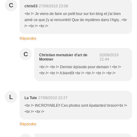
C
chris03
27/08/2010 23:08
<br /> Je viens de faire un petit tour sur ton blog et j'ai bien
aimé ce que j'y ai rencontré! Que de mystères dans l'Agly...<br
/> <br /> <br />
Répondre
C
Christian menuisier d'art de
02/09/2010
Montner
21:44
<br /> <br /> Dernier épisode pour demain ! <br />
<br /> <br /> A bientôt <br /> <br /> <br /> <br />
L
La Tute
27/08/2010 22:27
<br /> INCROYABLE!! Ces photos sont épatantes! bravo!<br />
<br /> <br />
Répondre