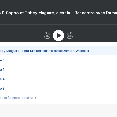
 DiCaprio et Tobey Maguire, c'est lui ! Rencontre avec Dam
bey Maguire, c'est lui ! Rencontre avec Damien Witecka
e 6
e 5
e 4
e 3
s créatrices de la VF !
e 2
e 1