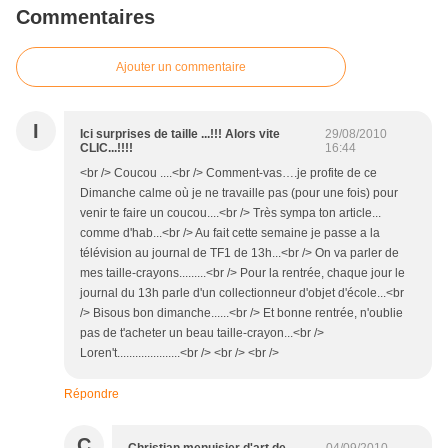
Commentaires
Ajouter un commentaire
I
Ici surprises de taille ...!!! Alors vite
29/08/2010
CLIC...!!!!
16:44
<br /> Coucou ....<br /> Comment-vas….je profite de ce
Dimanche calme où je ne travaille pas (pour une fois) pour
venir te faire un coucou....<br /> Très sympa ton article...
comme d'hab...<br /> Au fait cette semaine je passe a la
télévision au journal de TF1 de 13h...<br /> On va parler de
mes taille-crayons.........<br /> Pour la rentrée, chaque jour le
journal du 13h parle d'un collectionneur d'objet d'école...<br
/> Bisous bon dimanche......<br /> Et bonne rentrée, n'oublie
pas de t'acheter un beau taille-crayon...<br />
Loren't.....................<br /> <br /> <br />
Répondre
C