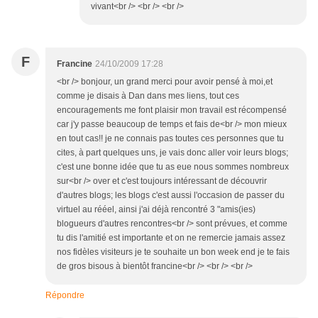
vivant<br /> <br /> <br />
F
Francine
24/10/2009 17:28
<br /> bonjour, un grand merci pour avoir pensé à moi,et
comme je disais à Dan dans mes liens, tout ces
encouragements me font plaisir mon travail est récompensé
car j'y passe beaucoup de temps et fais de<br /> mon mieux
en tout cas!! je ne connais pas toutes ces personnes que tu
cites, à part quelques uns, je vais donc aller voir leurs blogs;
c'est une bonne idée que tu as eue nous sommes nombreux
sur<br /> over et c'est toujours intéressant de découvrir
d'autres blogs; les blogs c'est aussi l'occasion de passer du
virtuel au rééel, ainsi j'ai déjà rencontré 3 "amis(ies)
blogueurs d'autres rencontres<br /> sont prévues, et comme
tu dis l'amitié est importante et on ne remercie jamais assez
nos fidèles visiteurs je te souhaite un bon week end je te fais
de gros bisous à bientôt francine<br /> <br /> <br />
Répondre