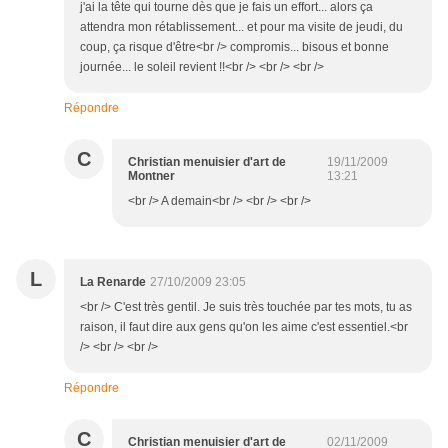
j'ai la tête qui tourne dès que je fais un effort... alors ça
attendra mon rétablissement... et pour ma visite de jeudi, du
coup, ça risque d'être<br /> compromis... bisous et bonne
journée... le soleil revient !!<br /> <br /> <br />
Répondre
C
Christian menuisier d'art de
19/11/2009
Montner
13:21
<br /> A demain<br /> <br /> <br />
L
La Renarde
27/10/2009 23:05
<br /> C'est très gentil. Je suis très touchée par tes mots, tu as
raison, il faut dire aux gens qu'on les aime c'est essentiel.<br
/> <br /> <br />
Répondre
C
Christian menuisier d'art de
02/11/2009