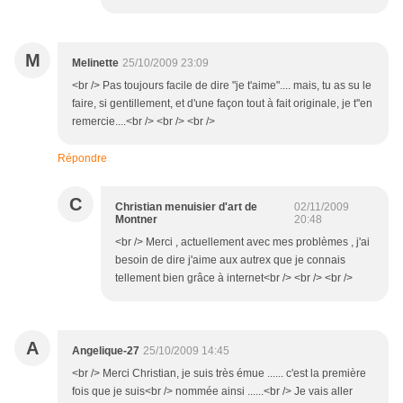
M
Melinette
25/10/2009 23:09
<br /> Pas toujours facile de dire "je t'aime".... mais, tu as su le
faire, si gentillement, et d'une façon tout à fait originale, je t''en
remercie....<br /> <br /> <br />
Répondre
C
Christian menuisier d'art de
02/11/2009
Montner
20:48
<br /> Merci , actuellement avec mes problèmes , j'ai
besoin de dire j'aime aux autrex que je connais
tellement bien grâce à internet<br /> <br /> <br />
A
Angelique-27
25/10/2009 14:45
<br /> Merci Christian, je suis très émue ...... c'est la première
fois que je suis<br /> nommée ainsi ......<br /> Je vais aller