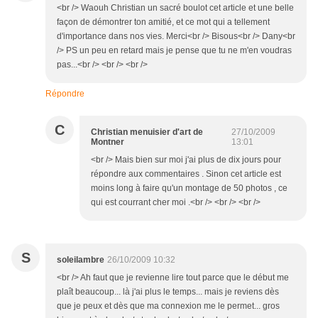
<br /> Waouh Christian un sacré boulot cet article et une belle
façon de démontrer ton amitié, et ce mot qui a tellement
d'importance dans nos vies. Merci<br /> Bisous<br /> Dany<br
/> PS un peu en retard mais je pense que tu ne m'en voudras
pas...<br /> <br /> <br />
Répondre
C
Christian menuisier d'art de
27/10/2009
Montner
13:01
<br /> Mais bien sur moi j'ai plus de dix jours pour
répondre aux commentaires . Sinon cet article est
moins long à faire qu'un montage de 50 photos , ce
qui est courrant cher moi .<br /> <br /> <br />
S
soleilambre
26/10/2009 10:32
<br /> Ah faut que je revienne lire tout parce que le début me
plaît beaucoup... là j'ai plus le temps... mais je reviens dès
que je peux et dès que ma connexion me le permet... gros