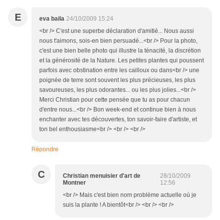
E
eva baila
24/10/2009 15:24
<br /> C'est une superbe déclaration d'amitié... Nous aussi
nous t'aimons, sois-en bien persuadé...<br /> Pour la photo,
c'est une bien belle photo qui illustre la ténacité, la discrétion
et la générosité de la Nature. Les petites plantes qui poussent
parfois avec obstination entre les cailloux ou dans<br /> une
poignée de terre sont souvent les plus précieuses, les plus
savoureuses, les plus odorantes... ou les plus jolies...<br />
Merci Christian pour cette pensée que tu as pour chacun
d'entre nous...<br /> Bon week-end et continue bien à nous
enchanter avec tes découvertes, ton savoir-faire d'artiste, et
ton bel enthousiasme<br /> <br /> <br />
Répondre
C
Christian menuisier d'art de
28/10/2009
Montner
12:56
<br /> Mais c'est bien nom problème actuelle où je
suis la plante ! A bientôt<br /> <br /> <br />