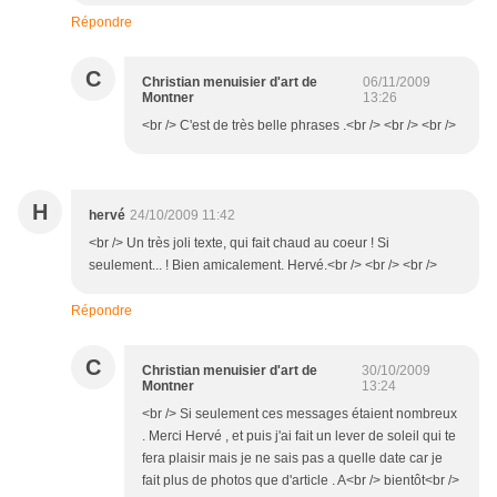
Répondre
C
Christian menuisier d'art de
06/11/2009
Montner
13:26
<br /> C'est de très belle phrases .<br /> <br /> <br />
H
hervé
24/10/2009 11:42
<br /> Un très joli texte, qui fait chaud au coeur ! Si
seulement... ! Bien amicalement. Hervé.<br /> <br /> <br />
Répondre
C
Christian menuisier d'art de
30/10/2009
Montner
13:24
<br /> Si seulement ces messages étaient nombreux
. Merci Hervé , et puis j'ai fait un lever de soleil qui te
fera plaisir mais je ne sais pas a quelle date car je
fait plus de photos que d'article . A<br /> bientôt<br />