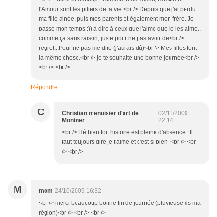
l'Amour sont les piliers de la vie.<br /> Depuis que j'ai perdu
ma fille ainée, puis mes parents et également mon frère. Je
passe mon temps ;)) à dire à ceux que j'aime que je les aime,,
comme ça sans raison, juste pour ne pas avoir de<br />
regret...Pour ne pas me dire (j'aurais dû)<br /> Mes filles font
la même chose.<br /> je te souhaite une bonne journée<br />
<br /> <br />
Répondre
C
Christian menuisier d'art de
02/11/2009
Montner
22:14
<br /> Hé bien ton histoire est pleine d'absence . Il
faut toujours dire je t'aime et c'est si bien .<br /> <br
/> <br />
M
mom
24/10/2009 16:32
<br /> merci beaucoup bonne fin de journée (pluvieuse ds ma
région)<br /> <br /> <br />