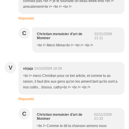
connais pas.<br /> je te souhaite un beau week-end.<br />
amicalement<br /> <br /> <br />
Répondre
C
Christian menuisier d'art de
02/11/2009
Montner
21:11
<br /> Merci Mima<br /> <br /> <br />
V
virjaja
24/10/2009 18:39
<br /> merci Christian pour ce bel article, et comme tu as
raison, il faut dire aux gens qu'on les aiment tant qu'ils sont a
nos cotés... bisous. cathy<br /> <br /> <br />
Répondre
C
Christian menuisier d'art de
02/11/2009
Montner
21:33
<br /> Comme le dit la chanson aimons nous