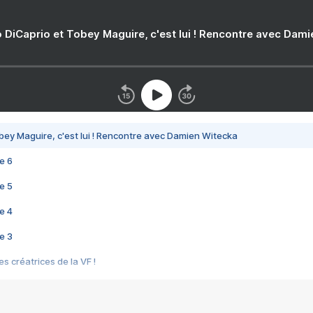
 DiCaprio et Tobey Maguire, c'est lui ! Rencontre avec Dam
bey Maguire, c'est lui ! Rencontre avec Damien Witecka
e 6
e 5
e 4
e 3
s créatrices de la VF !
e 2
e 1