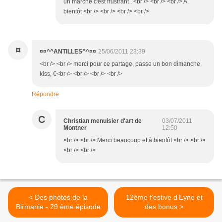
un marché c'est frustrant . <br /> <br /> <br /> A
bientôt <br /> <br /> <br /> <br />
¤
¤¤^^ANTILLES^^¤¤
25/06/2011 23:39
<br /> <br /> merci pour ce partage, passe un bon dimanche,
kiss, €<br /> <br /> <br /> <br />
Répondre
C
Christian menuisier d'art de
03/07/2011
Montner
12:50
<br /> <br /> Merci beaucoup et à bientôt <br /> <br />
<br /> <br />
< Des photos de la
12ème f'estive d'Eyne et
Birmanie - 29 ème épisode
des bonus >