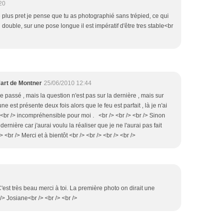
20
e plus pret je pense que tu as photographié sans trépied, ce qui
 double, sur une pose longue il est impératif d'être tres stable<br
'art de Montner
25/06/2010 12:44
re passé , mais la question n'est pas sur la dernière , mais sur
une est présente deux fois alors que le feu est parfait , là je n'ai
st<br /> incompréhensible pour moi . <br /> <br /> <br /> Sinon
ernière car j'aurai voulu la réaliser que je ne l'aurai pas fait
> <br /> Merci et à bientôt <br /> <br /> <br /> <br />
C'est très beau merci à toi. La première photo on dirait une
> Josiane<br /> <br /> <br />