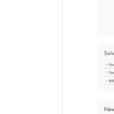
Sui
Fa
Twi
RS
New