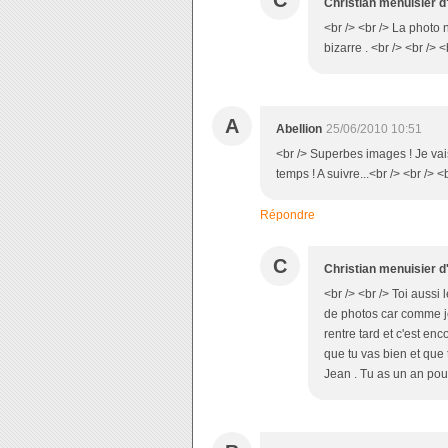
C
Christian menuisier d
<br /> <br /> La photo n
bizarre . <br /> <br /> 
A
Abellion
25/06/2010 10:51
<br /> Superbes images ! Je vais 
temps ! A suivre...<br /> <br /> <
Répondre
C
Christian menuisier d
<br /> <br /> Toi aussi
de photos car comme je t
rentre tard et c'est enc
que tu vas bien et que 
Jean . Tu as un an pour 