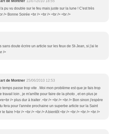
'art de Montner
11/07/2010 18:55
'a pu vu double sur le feu mais juste sur la lune ! C'est très
<br /> Bonne Soirée <br /> <br /> <br /> <br />
sans doute écrire un article sur les feux de St-Jean, si j'ai le
br />
'art de Montner
25/06/2010 12:53
 le temps passe trop vite . Moi mon problème est que je fais trop
ravail loin , je m'arrête pour faire de la photo , et en plus je
ore<br /> plus dur à traiter .<br /> <br /> <br /> Bon sinon j'espère
tu fera pour l'année prochaine un superbe article sur la Saint
le faire !<br /> <br /> <br /> A bientôt <br /> <br /> <br /> <br />