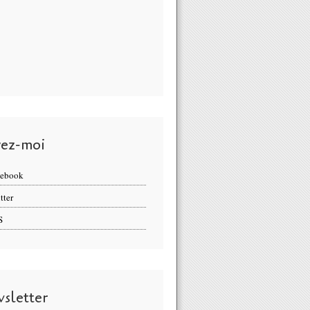
vez-moi
cebook
tter
S
sletter