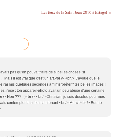
Les feux de la Saint Jean 2010 à Estagel
savais pas qu'on pouvait faire de si belles choses, si
.. Mais il est vrai que c'est un art.<br /> <br /> J'avoue que je
 j'ai mis quelques secondes à " interpréter " tes belles images !
es, j'ose : ton appareil-photo avait un peu abusé d'une certaine
)<br /> Non ??? :-)<br /> <br /> Christian, je suis désolée pour mes
 vais contempler la suite maintenant.<br /> Merci !<br /> Bonne
>