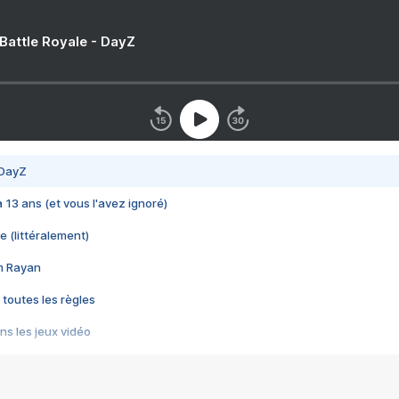
 Battle Royale - DayZ
 DayZ
 a 13 ans (et vous l'avez ignoré)
e (littéralement)
im Rayan
 toutes les règles
s les jeux vidéo
us choquant de Rockstar ? - Le scandale BULLY
e plus moche de Steam