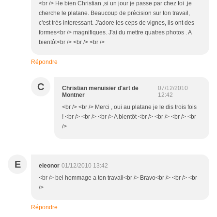
<br /> He bien Christian ,si un jour je passe par chez toi ,je
cherche le platane. Beaucoup de précision sur ton travail,
c'est très interessant. J'adore les ceps de vignes, ils ont des
formes<br /> magnifiques. J'ai du mettre quatres photos . A
bientôt<br /> <br /> <br />
Répondre
C
Christian menuisier d'art de
07/12/2010
Montner
12:42
<br /> <br /> Merci , oui au platane je le dis trois fois
! <br /> <br /> <br /> A bientôt <br /> <br /> <br /> <br
/>
E
eleonor
01/12/2010 13:42
<br /> bel hommage a ton travail<br /> Bravo<br /> <br /> <br
/>
Répondre