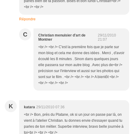
parles bien de ta passion. Bises et bon lundi Christian<br />
<br /> <br />
Répondre
C
Christian menuisier d'art de
29/11/2010
Montner
21:07
<br /> <br /> C'est la première fois que je parle sur
mon blog et cela me donne des idées . Merci , d'avoir
écouté les 8 minutes . Sinon dans quelques jours
elle passera sur mon autre blog . Avec plus de<br />
précision sur l'interview et aussi sur les photos qui
sont sur le film . <br /> <br /> <br /> A bientôt <br />
<br /> <br /> <br />
K
katara
29/11/2010 07:36
<br /> Bon, près du Platane, ok si un jour on passe par là, on
vient à l'atelier Christian. tu donnes envie d'essayer quand tu
parles de ton métier. Superbe interview, bravo belle journée à
toi<br /> <br /> <br />