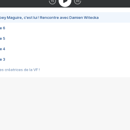
bey Maguire, c'est lui ! Rencontre avec Damien Witecka
e 6
e 5
e 4
e 3
s créatrices de la VF !
e 2
e 1
e Mektoub My Love arrive enfin ! Rencontre avec Shaïn Boumedine et Sal
i : après Toni en famille
elle réalise le bouleversant Dites lui que je l'aime