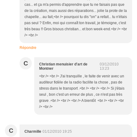
cas... et ça m'a permis d'apprendre que tu ne faisais pas que
de la création, mais aussi des réparations... jolie la prote de la
chapelle... au fait,<br /> pourquoi tu dis "on" a refait... tu n'étais
pas seul ? Enfin, moi qui connaît ton travail, je témoigne, c'est
très beau !! Gros bisous christian... et bon week-end.<br /> <br
/> <br />
Répondre
C
Christian menuisier d'art de
03/12/2010
Montner
13:23
<br /> <br /> J'ai tranquille , le faite de venir avec un
auditeur fidèle de la radio facilite la chose , pas de
stress dans le transport .<br /> <br /> <br /> Si j'étais
seul , bon c'est un erreur de plus , ce n'est pas très
grave .<br /> <br /> <br /> A bientôt <br /> <br /> <br
/> <br />
C
Charmille
01/12/2010 19:25