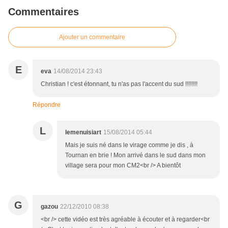
Commentaires
Ajouter un commentaire
E
eva
14/08/2014 23:43
Christian ! c'est étonnant, tu n'as pas l'accent du sud !!!!!!!!
Répondre
L
lemenuisiart
15/08/2014 05:44
Mais je suis né dans le virage comme je dis , à
Tournan en brie ! Mon arrivé dans le sud dans mon
village sera pour mon CM2<br /> A bientôt
G
gazou
22/12/2010 08:38
<br /> cette vidéo est très agréable à écouter et à regarder<br