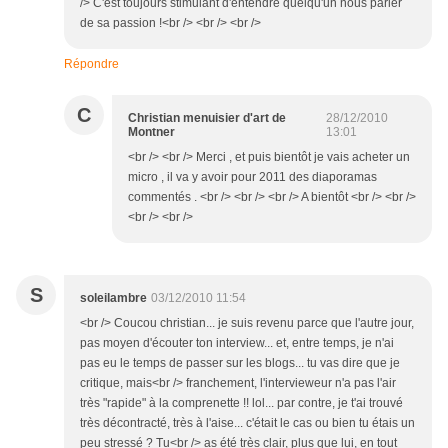
/> C'est toujours stimulant d'entendre quelqu'un nous parler
de sa passion !<br /> <br /> <br />
Répondre
C
Christian menuisier d'art de
28/12/2010
Montner
13:01
<br /> <br /> Merci , et puis bientôt je vais acheter un
micro , il va y avoir pour 2011 des diaporamas
commentés . <br /> <br /> <br /> A bientôt <br /> <br />
<br /> <br />
S
soleilambre
03/12/2010 11:54
<br /> Coucou christian... je suis revenu parce que l'autre jour,
pas moyen d'écouter ton interview... et, entre temps, je n'ai
pas eu le temps de passer sur les blogs... tu vas dire que je
critique, mais<br /> franchement, l'intervieweur n'a pas l'air
très "rapide" à la comprenette !! lol... par contre, je t'ai trouvé
très décontracté, très à l'aise... c'était le cas ou bien tu étais un
peu stressé ? Tu<br /> as été très clair, plus que lui, en tout