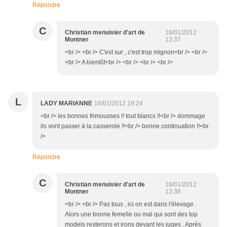
Répondre
C
Christian menuisier d'art de
18/01/2012
Montner
12:37
<br /> <br /> C'est sur , c'est trop mignon<br /> <br />
<br /> A bientôt<br /> <br /> <br /> <br />
L
LADY MARIANNE
16/01/2012 19:24
<br /> les bonnes frimousses !! tout blancs !!<br /> dommage
ils vont passer à la casserole !!<br /> bonne continuation !!<br
/>
Répondre
C
Christian menuisier d'art de
18/01/2012
Montner
12:36
<br /> <br /> Pas tous , ici on est dans l'élevage .
Alors une bonne femelle ou mal qui sont des top
models resterons et irons devant les juges . Après