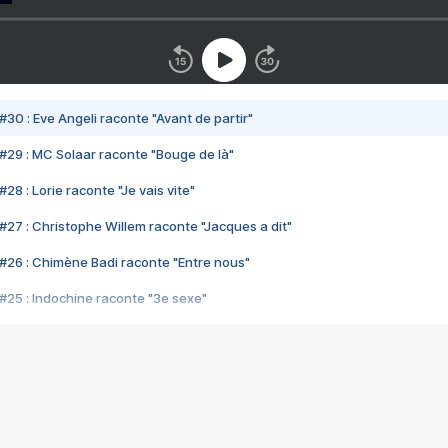
#30 : Eve Angeli raconte "Avant de partir"
#29 : MC Solaar raconte "Bouge de là"
28 : Lorie raconte "Je vais vite"
#27 : Christophe Willem raconte "Jacques a dit"
#26 : Chimène Badi raconte "Entre nous"
#25 : Indochine raconte "3e sexe"
#24 : Zaho raconte "C'est chelou"
#23 : Patrick Bruel raconte "Au café des délices"
#22 : Kyo raconte "Le chemin"
#21 : Nolwenn Leroy raconte "Cassé"