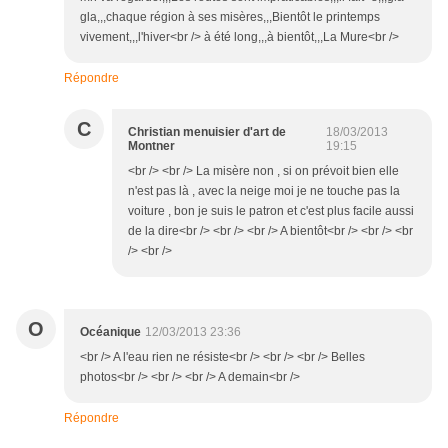
gla,,,chaque région à ses misères,,,Bientôt le printemps
vivement,,,l'hiver<br /> à été long,,,à bientôt,,,La Mure<br />
Répondre
C
Christian menuisier d'art de
18/03/2013
Montner
19:15
<br /> <br /> La misère non , si on prévoit bien elle
n'est pas là , avec la neige moi je ne touche pas la
voiture , bon je suis le patron et c'est plus facile aussi
de la dire<br /> <br /> <br /> A bientôt<br /> <br /> <br
/> <br />
O
Océanique
12/03/2013 23:36
<br /> A l'eau rien ne résiste<br /> <br /> <br /> Belles
photos<br /> <br /> <br /> A demain<br />
Répondre