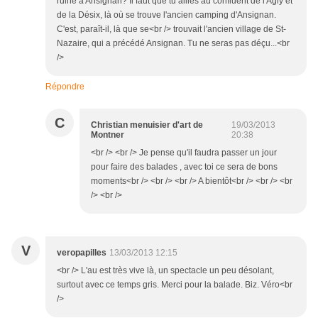
ruiné à Ansignan? Il faut que tu ailles au confluent de l'Agly et
de la Désix, là où se trouve l'ancien camping d'Ansignan.
C'est, paraît-il, là que se<br /> trouvait l'ancien village de St-
Nazaire, qui a précédé Ansignan. Tu ne seras pas déçu...<br
/>
Répondre
C
Christian menuisier d'art de
19/03/2013
Montner
20:38
<br /> <br /> Je pense qu'il faudra passer un jour
pour faire des balades , avec toi ce sera de bons
moments<br /> <br /> <br /> A bientôt<br /> <br /> <br
/> <br />
V
veropapilles
13/03/2013 12:15
<br /> L'au est très vive là, un spectacle un peu désolant,
surtout avec ce temps gris. Merci pour la balade. Biz. Véro<br
/>