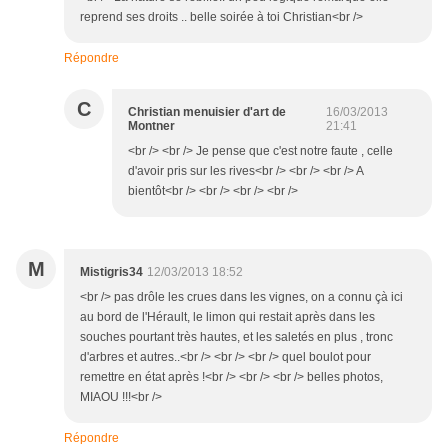
reprend ses droits .. belle soirée à toi Christian<br />
Répondre
C
Christian menuisier d'art de
16/03/2013
Montner
21:41
<br /> <br /> Je pense que c'est notre faute , celle
d'avoir pris sur les rives<br /> <br /> <br /> A
bientôt<br /> <br /> <br /> <br />
M
Mistigris34
12/03/2013 18:52
<br /> pas drôle les crues dans les vignes, on a connu çà ici
au bord de l'Hérault, le limon qui restait après dans les
souches pourtant très hautes, et les saletés en plus , tronc
d'arbres et autres..<br /> <br /> <br /> quel boulot pour
remettre en état après !<br /> <br /> <br /> belles photos,
MIAOU !!!<br />
Répondre