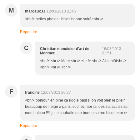
M
margaux33
12/03/2013 21:09
<br /> belles photos . bises bonne soirée<br />
Répondre
C
Christian menuisier d'art de
16/03/2013
Montner
21:51
<br /> <br /> Merci<br /> <br /> <br /> A bientôt<br />
<br /> <br /> <br />
F
francine
12/03/2013 20:37
<br /> bonjour, eh bine ça rigole pas! si on voit bien le pileir
beaucoup de neige à paris, et chez moi j'ai des stalactites sur
mon balcon !!!! je te souhaite une bonne soirée bisous<br />
Répondre