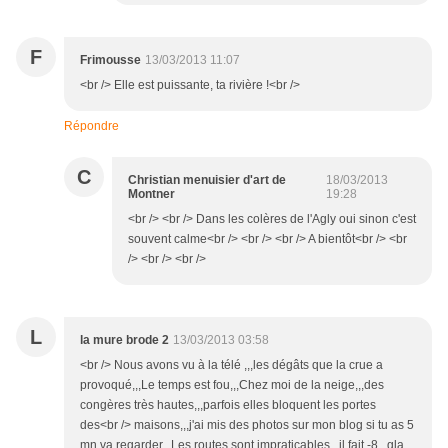
F
Frimousse
13/03/2013 11:07
<br /> Elle est puissante, ta rivière !<br />
Répondre
C
Christian menuisier d'art de
18/03/2013
Montner
19:28
<br /> <br /> Dans les colères de l'Agly oui sinon c'est
souvent calme<br /> <br /> <br /> A bientôt<br /> <br
/> <br /> <br />
L
la mure brode 2
13/03/2013 03:58
<br /> Nous avons vu à la télé ,,,les dégâts que la crue a
provoqué,,,Le temps est fou,,,Chez moi de la neige,,,des
congères très hautes,,,parfois elles bloquent les portes
des<br /> maisons,,,j'ai mis des photos sur mon blog si tu as 5
mn va regarder,,,Les routes sont impraticables,,,il fait -8,,,gla