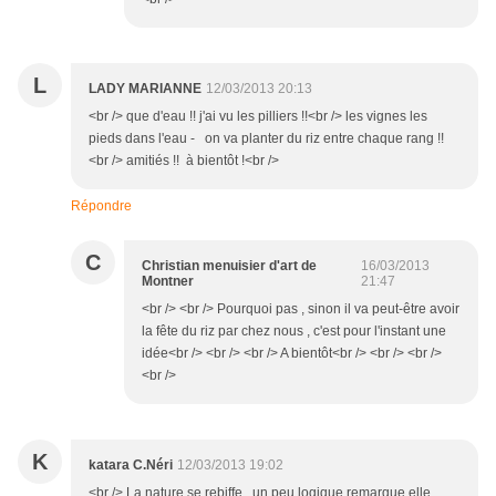
L
LADY MARIANNE
12/03/2013 20:13
<br /> que d'eau !! j'ai vu les pilliers !!<br /> les vignes les
pieds dans l'eau - on va planter du riz entre chaque rang !!
<br /> amitiés !! à bientôt !<br />
Répondre
C
Christian menuisier d'art de
16/03/2013
Montner
21:47
<br /> <br /> Pourquoi pas , sinon il va peut-être avoir
la fête du riz par chez nous , c'est pour l'instant une
idée<br /> <br /> <br /> A bientôt<br /> <br /> <br />
<br />
K
katara C.Néri
12/03/2013 19:02
<br /> La nature se rebiffe.. un peu logique remarque elle