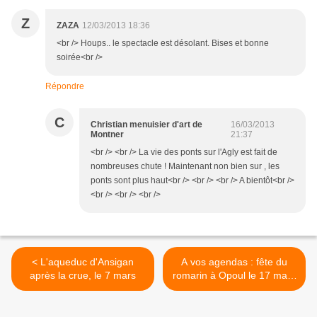
Z
ZAZA
12/03/2013 18:36
<br /> Houps.. le spectacle est désolant. Bises et bonne
soirée<br />
Répondre
C
Christian menuisier d'art de
16/03/2013
Montner
21:37
<br /> <br /> La vie des ponts sur l'Agly est fait de
nombreuses chute ! Maintenant non bien sur , les
ponts sont plus haut<br /> <br /> <br /> A bientôt<br />
<br /> <br /> <br />
< L'aqueduc d'Ansigan
A vos agendas : fête du
après la crue, le 7 mars
romarin à Opoul le 17 mars
2013 >