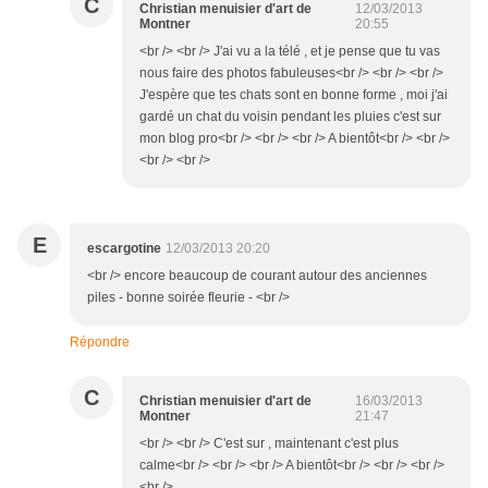
C
Christian menuisier d'art de
12/03/2013
Montner
20:55
<br /> <br /> J'ai vu a la télé , et je pense que tu vas
nous faire des photos fabuleuses<br /> <br /> <br />
J'espère que tes chats sont en bonne forme , moi j'ai
gardé un chat du voisin pendant les pluies c'est sur
mon blog pro<br /> <br /> <br /> A bientôt<br /> <br />
<br /> <br />
E
escargotine
12/03/2013 20:20
<br /> encore beaucoup de courant autour des anciennes
piles - bonne soirée fleurie - <br />
Répondre
C
Christian menuisier d'art de
16/03/2013
Montner
21:47
<br /> <br /> C'est sur , maintenant c'est plus
calme<br /> <br /> <br /> A bientôt<br /> <br /> <br />
<br />