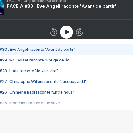
FACE A - un podcast Purecharts
FACE A #30 : Eve Angeli raconte "Avant de partir"
#30 : Eve Angeli raconte "Avant de partir"
#29 : MC Solaar raconte "Bouge de là"
28 : Lorie raconte "Je vais vite"
#27 : Christophe Willem raconte "Jacques a dit"
#26 : Chimène Badi raconte "Entre nous"
#25 : Indochine raconte "3e sexe"
#24 : Zaho raconte "C'est chelou"
#23 : Patrick Bruel raconte "Au café des délices"