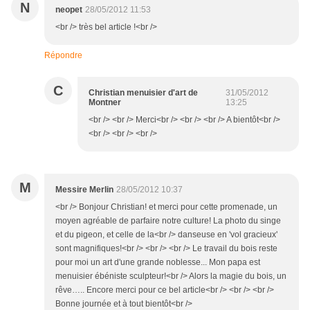
N
neopet
28/05/2012 11:53
<br /> très bel article !<br />
Répondre
C
Christian menuisier d'art de
31/05/2012
Montner
13:25
<br /> <br /> Merci<br /> <br /> <br /> A bientôt<br />
<br /> <br /> <br />
M
Messire Merlin
28/05/2012 10:37
<br /> Bonjour Christian! et merci pour cette promenade, un
moyen agréable de parfaire notre culture! La photo du singe
et du pigeon, et celle de la<br /> danseuse en 'vol gracieux'
sont magnifiques!<br /> <br /> <br /> Le travail du bois reste
pour moi un art d'une grande noblesse... Mon papa est
menuisier ébéniste sculpteur!<br /> Alors la magie du bois, un
rêve….. Encore merci pour ce bel article<br /> <br /> <br />
Bonne journée et à tout bientôt<br />