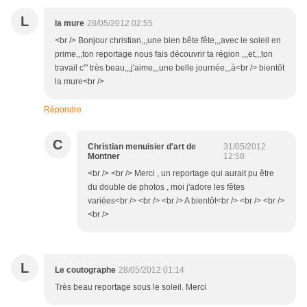
L
la mure
28/05/2012 02:55
<br /> Bonjour christian,,,une bien bête fête,,,avec le soleil en
prime,,,ton reportage nous fais découvrir ta région ,,,et,,,ton
travail c''' très beau,,,j'aime,,,une belle journée,,,à<br /> bientôt
la mure<br />
Répondre
C
Christian menuisier d'art de
31/05/2012
Montner
12:58
<br /> <br /> Merci , un reportage qui aurait pu être
du double de photos , moi j'adore les fêtes
variées<br /> <br /> <br /> A bientôt<br /> <br /> <br />
<br />
L
Le coutographe
28/05/2012 01:14
Très beau reportage sous le soleil. Merci