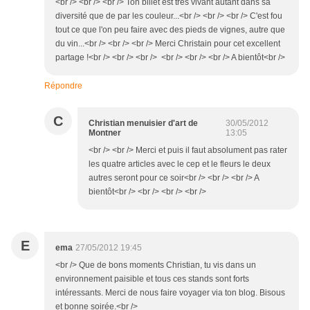
<br /> <br /> <br /> Ton billet est très vivant autant dans sa
diversité que de par les couleur...<br /> <br /> <br /> C'est fou
tout ce que l'on peu faire avec des pieds de vignes, autre que
du vin...<br /> <br /> <br /> Merci Christain pour cet excellent
partage !<br /> <br /> <br /> <br /> <br /> <br /> A bientôt<br />
Répondre
C
Christian menuisier d'art de
30/05/2012
Montner
13:05
<br /> <br /> Merci et puis il faut absolument pas rater
les quatre articles avec le cep et le fleurs le deux
autres seront pour ce soir<br /> <br /> <br /> A
bientôt<br /> <br /> <br /> <br />
E
ema
27/05/2012 19:45
<br /> Que de bons moments Christian, tu vis dans un
environnement paisible et tous ces stands sont forts
intéressants. Merci de nous faire voyager via ton blog. Bisous
et bonne soirée.<br />