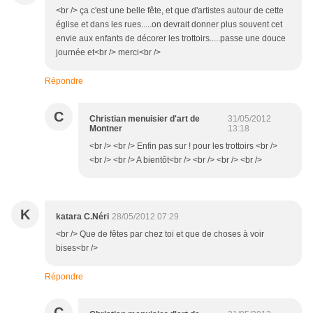
<br /> ça c'est une belle fête, et que d'artistes autour de cette
église et dans les rues.....on devrait donner plus souvent cet
envie aux enfants de décorer les trottoirs.....passe une douce
journée et<br /> merci<br />
Répondre
C
Christian menuisier d'art de
31/05/2012
Montner
13:18
<br /> <br /> Enfin pas sur ! pour les trottoirs <br />
<br /> <br /> A bientôt<br /> <br /> <br /> <br />
K
katara C.Néri
28/05/2012 07:29
<br /> Que de fêtes par chez toi et que de choses à voir
bises<br />
Répondre
C