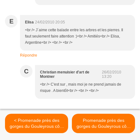
E
Elisa
24/02/2010 20:05
<br /> J´aime cette balade entre les arbres et les pierres. Il
faut seulement faire attention :)<br /> Amitiés<br /> Elisa,
Argentine<br /> <br /> <br />
Répondre
C
Christian menuisier d'art de
26/02/2010
Montner
13:20
<br /> C'est sur , mais moi je ne prend jamais de
risque . A bientôt<br /> <br /> <br />
< Promenade près des
Promenade près des
gorges du Gouleyrous côté
gorges du Gouleyrous côté
Paziols (11) 3/3
Paziols (11) 1/3 >