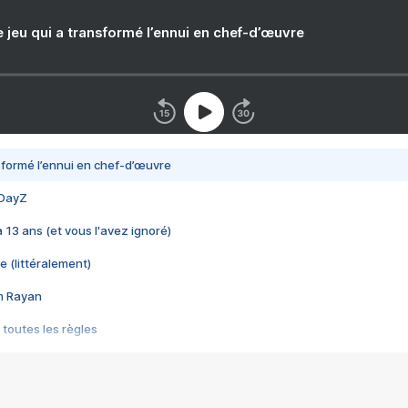
e jeu qui a transformé l’ennui en chef-d’œuvre
nsformé l’ennui en chef-d’œuvre
 DayZ
 a 13 ans (et vous l'avez ignoré)
e (littéralement)
im Rayan
 toutes les règles
s les jeux vidéo
us choquant de Rockstar ? - Le scandale BULLY