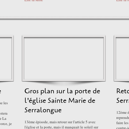
e
Gros plan sur la porte de
Ret
l'église Sainte Marie de
Ser
e les
Serralongue
12ème ép
stera
reprendr
ne La
13ème épisode, mais retour sur l'article 5 avec
faire le
corce, je
l'église et la porte, mais il manquait le soleil sur
contre-j