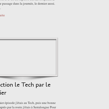
e passage dans la journée, le dernier aussi.
.
suite
ction le Tech par le
ier
er épisode j'étais au Tech, puis une bonne
près par la route j'étais à Serralongue Pour