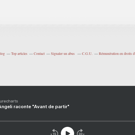
blog
Top articles
Contact
Signaler un abus
C.G.U.
Rémunération en droits d
Purecharts
ngeli raconte "Avant de partir"