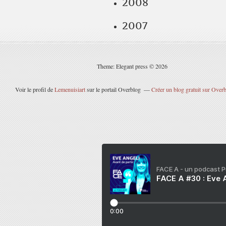
2008
2007
Theme: Elegant press © 2026
Voir le profil de
Lemenuisiart
sur le portail Overblog
Créer un blog gratuit sur Over
FACE A - un podcast 
FACE A #30 : Eve A
0:00