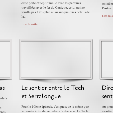
cette porte exceptionnelle avec les pentures
troisièm
travaillées avec le fer du Canigou, celui qui ne
J'arrive..
rouille pas. Gros plan aussi sur quelques détails de
Lire la 
la...
Lire la suite
as
Le sentier entre le Tech
Dire
et Serralongue
sent
ade à
Pour le 10ème épisode, c'est presque le même que
Au premi
es
le dernier épisode mais dans l'autre sens. Le Tech
montée a
epas.