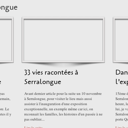
ongue
33 vies racontées à
Dan
e
Serralongue
l'ex
 pas
Avant dernier article pour la suite un 10 novembre
15ème ép
demain,
à Serralongue, pour visiter le lieu mais aussi
Serralo
assister à l'inauguration d'une exposition
heure, l
re. Le
exceptionnelle, un exemple même car ici, on
lui, je v
tes il y
reconnait les familles, les histoires d'un passée à ne
Serralon
pas oublier....
porte Qu
Lire la suite
Lire la 