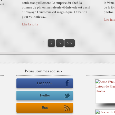
coule tranquillement La surprise du chef, la
le 9ème 
ois
pomme de pin en menuiserie ébénisterie est aussi
de la fo
du voyage L'automne est magnifique. Direction
photos. 
pour voir mieux...
Lire la 
Lire la suite
1
2
>
>>
Nous sommes sociaux !
Facebook
Twitter
Rss