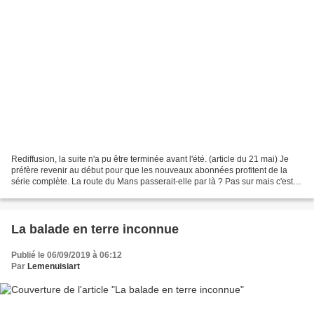
Rediffusion, la suite n'a pu être terminée avant l'été. (article du 21 mai) Je
préfère revenir au début pour que les nouveaux abonnées profitent de la
série complète. La route du Mans passerait-elle par là ? Pas sur mais c'est le
GPS qui me fait passer...
La balade en terre inconnue
Publié le 06/09/2019 à 06:12
Par
Lemenuisiart