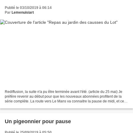
Publié le 03/10/2019 à 06:14
Par
Lemenuisiart
Rediffusion, la suite n'a pu être terminée avant l'été. (article du 25 mai) Je
préfère revenir au début pour que les nouveaux abonnées profitent de la
série complète. La route vers Le Mans va connaitre la pause de midi, et cette
air d'autoroute est très...
Un pigeonnier pour pause
Publié le 25/09/2019 à 05:50