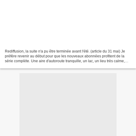
Rediffusion, la suite n'a pu être terminée avant l'été. (article du 31 mai) Je
préfère revenir au début pour que les nouveaux abonnées profitent de la
série complète. Une aire d'autoroute tranquille, un lac, un lieu très calme,
dans ma route vers Le Mans,...