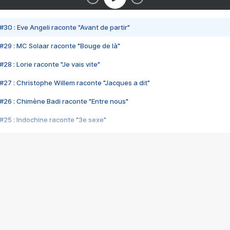
#30 : Eve Angeli raconte "Avant de partir"
#29 : MC Solaar raconte "Bouge de là"
28 : Lorie raconte "Je vais vite"
#27 : Christophe Willem raconte "Jacques a dit"
#26 : Chimène Badi raconte "Entre nous"
#25 : Indochine raconte "3e sexe"
#24 : Zaho raconte "C'est chelou"
#23 : Patrick Bruel raconte "Au café des délices"
#22 : Kyo raconte "Le chemin"
#21 : Nolwenn Leroy raconte "Cassé"
#20 : Patrick Hernandez raconte "Born to be alive"