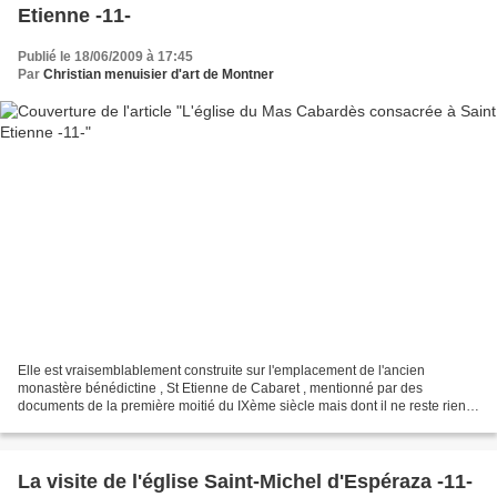
Etienne -11-
Publié le 18/06/2009 à 17:45
Par
Christian menuisier d'art de Montner
Elle est vraisemblablement construite sur l'emplacement de l'ancien
monastère bénédictine , St Etienne de Cabaret , mentionné par des
documents de la première moitié du IXème siècle mais dont il ne reste rien
aujourd'hui si ce n'est le nom " La Clastre"...
La visite de l'église Saint-Michel d'Espéraza -11-