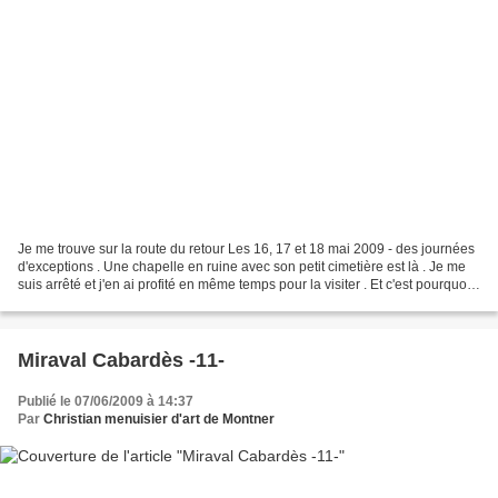
Je me trouve sur la route du retour Les 16, 17 et 18 mai 2009 - des journées
d'exceptions . Une chapelle en ruine avec son petit cimetière est là . Je me
suis arrêté et j'en ai profité en même temps pour la visiter . Et c'est pourquoi
je n'ai pas le nom...
Miraval Cabardès -11-
Publié le 07/06/2009 à 14:37
Par
Christian menuisier d'art de Montner