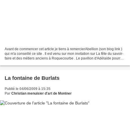
Avant de commencer cet article je tiens à remercierAbellion (son blog link )
qui m'a conseillé ce site . Il est venu sur mon invitation sur La fête du savoir-
faire et des métiers anciens à Roquecourbe . Le pavillon d'Adélaïde pourrait
constituer une partie...
La fontaine de Burlats
Publié le 04/06/2009 à 15:35
Par
Christian menuisier d'art de Montner