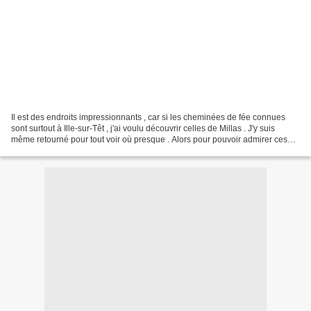
Il est des endroits impressionnants , car si les cheminées de fée connues
sont surtout à Ille-sur-Têt , j'ai voulu découvrir celles de Millas . J'y suis
même retourné pour tout voir où presque . Alors pour pouvoir admirer ces
cheminées de sables qui ont...