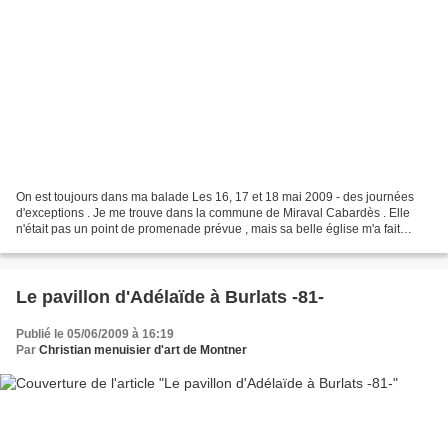
On est toujours dans ma balade Les 16, 17 et 18 mai 2009 - des journées
d'exceptions . Je me trouve dans la commune de Miraval Cabardès . Elle
n'était pas un point de promenade prévue , mais sa belle église m'a fait
arrêter puis découvrir ce petit village...
Le pavillon d'Adélaïde à Burlats -81-
Publié le 05/06/2009 à 16:19
Par
Christian menuisier d'art de Montner