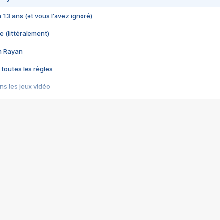
 a 13 ans (et vous l'avez ignoré)
e (littéralement)
im Rayan
 toutes les règles
s les jeux vidéo
us choquant de Rockstar ? - Le scandale BULLY
e plus moche de Steam
du RÊVE tourne au CAUCHEMAR
pendant 8 heures
it… à tort
umiliés par un jeu vidéo
ire - Final Fantasy 8