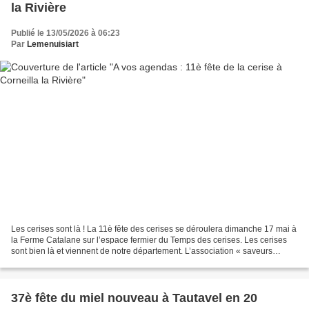
la Rivière
Publié le 13/05/2026 à 06:23
Par
Lemenuisiart
Les cerises sont là ! La 11è fête des cerises se déroulera dimanche 17 mai à
la Ferme Catalane sur l’espace fermier du Temps des cerises. Les cerises
sont bien là et viennent de notre département. L’association « saveurs
d’épicure » organise toute la...
37è fête du miel nouveau à Tautavel en 20