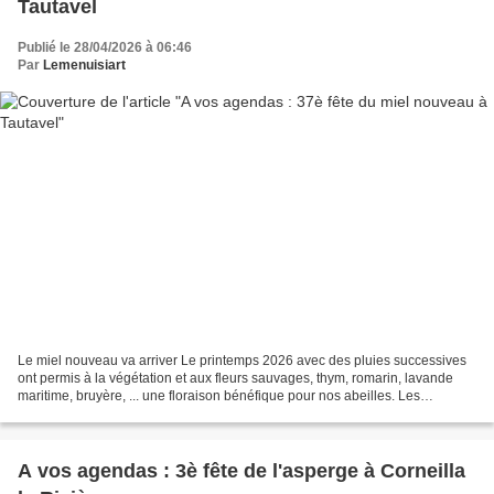
Tautavel
Publié le 28/04/2026 à 06:46
Par
Lemenuisiart
Le miel nouveau va arriver Le printemps 2026 avec des pluies successives
ont permis à la végétation et aux fleurs sauvages, thym, romarin, lavande
maritime, bruyère, ... une floraison bénéfique pour nos abeilles. Les
apiculteurs ne désarment pas et continuent...
A vos agendas : 3è fête de l'asperge à Corneilla