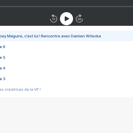
bey Maguire, c'est lui ! Rencontre avec Damien Witecka
e 6
e 5
e 4
e 3
s créatrices de la VF !
e 2
e 1
e Mektoub My Love arrive enfin ! Rencontre avec Shaïn Boumedine et Sal
i : après Toni en famille