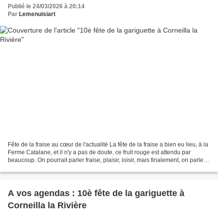
Publié le 24/03/2026 à 20:14
Par
Lemenuisiart
Fête de la fraise au cœur de l'actualité La fête de la fraise a bien eu lieu, à la
Ferme Catalane, et il n'y a pas de doute, ce fruit rouge est attendu par
beaucoup. On pourrait parler fraise, plaisir, loisir, mais finalement, on parle
élection, le deuxième...
A vos agendas : 10è fête de la gariguette à
Corneilla la Rivière