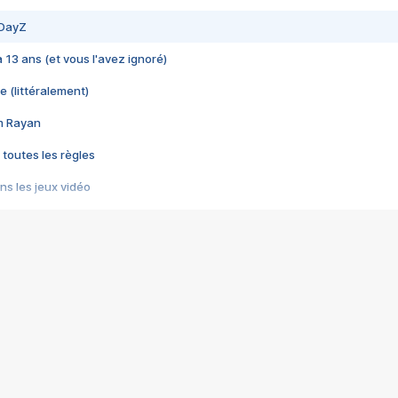
 DayZ
 a 13 ans (et vous l'avez ignoré)
e (littéralement)
im Rayan
 toutes les règles
s les jeux vidéo
us choquant de Rockstar ? - Le scandale BULLY
e plus moche de Steam
du RÊVE tourne au CAUCHEMAR
pendant 8 heures
it… à tort
umiliés par un jeu vidéo