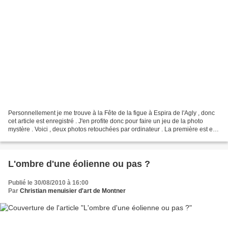
Personnellement je me trouve à la Fête de la figue à Espira de l'Agly , donc
cet article est enregistré . J'en profite donc pour faire un jeu de la photo
mystère . Voici , deux photos retouchées par ordinateur . La première est en
mode crayon et en mode...
L'ombre d'une éolienne ou pas ?
Publié le 30/08/2010 à 16:00
Par
Christian menuisier d'art de Montner