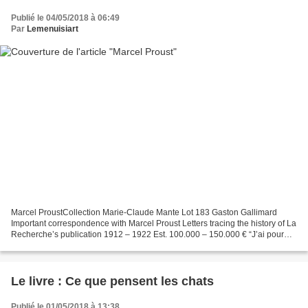
Publié le 04/05/2018 à 06:49
Par
Lemenuisiart
Marcel ProustCollection Marie-Claude Mante Lot 183 Gaston Gallimard
Important correspondence with Marcel Proust Letters tracing the history of La
Recherche’s publication 1912 – 1922 Est. 100.000 – 150.000 € “J’ai pour
[votre oeuvre], comme pour vous,...
Le livre : Ce que pensent les chats
Publié le 01/05/2018 à 13:38