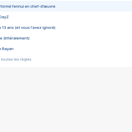
nsformé l’ennui en chef-d’œuvre
 DayZ
 a 13 ans (et vous l'avez ignoré)
e (littéralement)
im Rayan
 toutes les règles
s les jeux vidéo
us choquant de Rockstar ? - Le scandale BULLY
e plus moche de Steam
du RÊVE tourne au CAUCHEMAR
pendant 8 heures
it… à tort