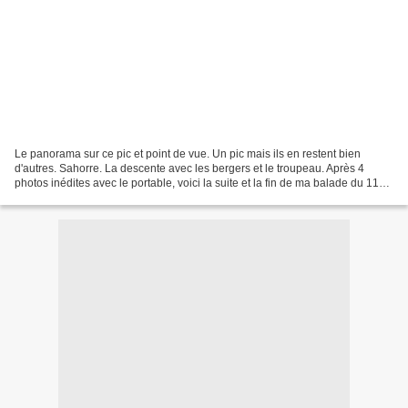
Le panorama sur ce pic et point de vue. Un pic mais ils en restent bien
d'autres. Sahorre. La descente avec les bergers et le troupeau. Après 4
photos inédites avec le portable, voici la suite et la fin de ma balade du 11
décembre. Ils retournent à Sahorre. Vernet. La...