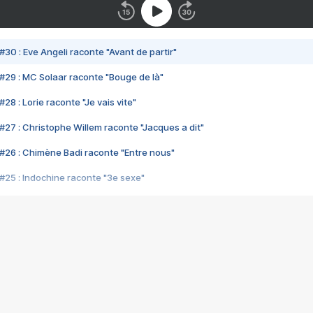
#30 : Eve Angeli raconte "Avant de partir"
#29 : MC Solaar raconte "Bouge de là"
28 : Lorie raconte "Je vais vite"
#27 : Christophe Willem raconte "Jacques a dit"
#26 : Chimène Badi raconte "Entre nous"
#25 : Indochine raconte "3e sexe"
#24 : Zaho raconte "C'est chelou"
#23 : Patrick Bruel raconte "Au café des délices"
#22 : Kyo raconte "Le chemin"
#21 : Nolwenn Leroy raconte "Cassé"
#20 : Patrick Hernandez raconte "Born to be alive"