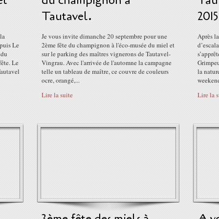
el
du champignon à
Taut
Tautavel.
2015
la
Je vous invite dimanche 20 septembre pour une
Après la
puis Le
2ème fête du champignon à l'éco-musée du miel et
d’escala
ndu
sur le parking des maîtres vignerons de Tautavel-
s’apprêt
fête. Le
Vingrau. Avec l'arrivée de l'automne la campagne
Grimpeu
Tautavel
telle un tableau de maître, ce couvre de couleurs
la natur
ocre, orangé,...
weekend
Lire la suite
Lire la 
3ème fête des miels à
A v