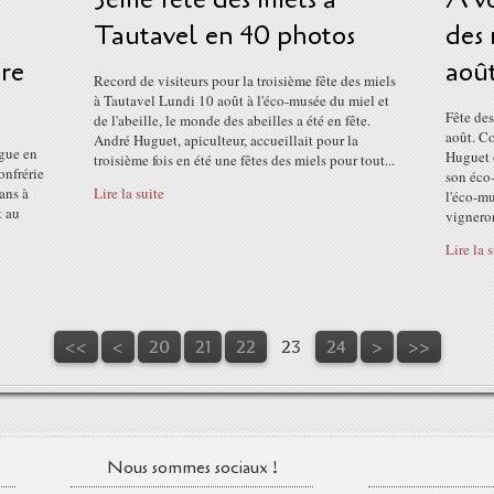
Tautavel en 40 photos
des 
re
août
Record de visiteurs pour la troisième fête des miels
à Tautavel Lundi 10 août à l'éco-musée du miel et
Fête des
de l'abeille, le monde des abeilles a été en fête.
août. C
André Huguet, apiculteur, accueillait pour la
igue en
Huguet 
troisième fois en été une fêtes des miels pour tout...
onfrérie
son éco
ans à
Lire la suite
l'éco-mu
t au
vigneron
Lire la 
10
<<
<
20
21
22
23
24
>
>>
Nous sommes sociaux !