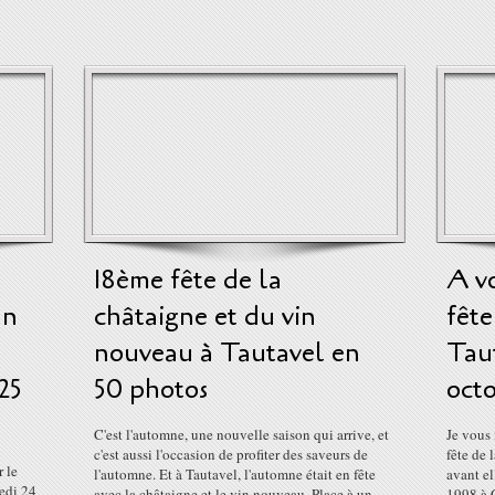
18ème fête de la
A v
an
châtaigne et du vin
fête
nouveau à Tautavel en
Tau
25
50 photos
oct
C'est l'automne, une nouvelle saison qui arrive, et
Je vous
c'est aussi l'occasion de profiter des saveurs de
fête de 
 le
l'automne. Et à Tautavel, l'automne était en fête
avant el
medi 24
avec la châtaigne et le vin nouveau. Place à un
1998 à C