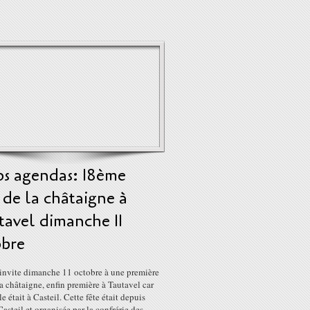
os agendas: 18ème
 de la châtaigne à
tavel dimanche 11
obre
 invite dimanche 11 octobre à une première
la châtaigne, enfin première à Tautavel car
le était à Casteil. Cette fête était depuis
asteil et organisée par la confrérie des