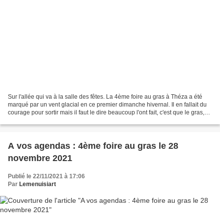
Sur l'allée qui va à la salle des fêtes. La 4ème foire au gras à Théza a été
marqué par un vent glacial en ce premier dimanche hivernal. Il en fallait du
courage pour sortir mais il faut le dire beaucoup l'ont fait, c'est que le gras,
c'est la fête, le...
A vos agendas : 4ème foire au gras le 28
novembre 2021
Publié le 22/11/2021 à 17:06
Par
Lemenuisiart