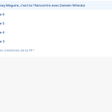
bey Maguire, c'est lui ! Rencontre avec Damien Witecka
e 6
e 5
e 4
e 3
s créatrices de la VF !
e 2
e 1
e Mektoub My Love arrive enfin ! Rencontre avec Shaïn Boumedine et Sal
i : après Toni en famille
elle réalise le bouleversant Dites lui que je l'aime
ais ! Rencontre autour de Vie privée de Rebecca Zlotowski