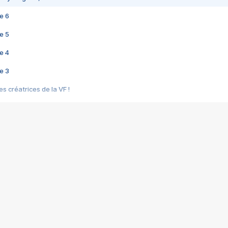
e 6
e 5
e 4
e 3
s créatrices de la VF !
e 2
e 1
e Mektoub My Love arrive enfin ! Rencontre avec Shaïn Boumedine et Sal
i : après Toni en famille
elle réalise le bouleversant Dites lui que je l'aime
ais ! Rencontre autour de Vie privée de Rebecca Zlotowski
 de Marguerite, Grave... Rencontre avec Ella Rumpf