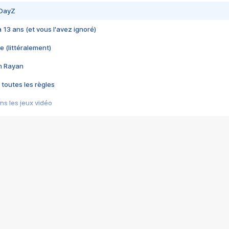
 DayZ
 a 13 ans (et vous l'avez ignoré)
e (littéralement)
im Rayan
 toutes les règles
s les jeux vidéo
us choquant de Rockstar ? - Le scandale BULLY
e plus moche de Steam
du RÊVE tourne au CAUCHEMAR
pendant 8 heures
it… à tort
umiliés par un jeu vidéo