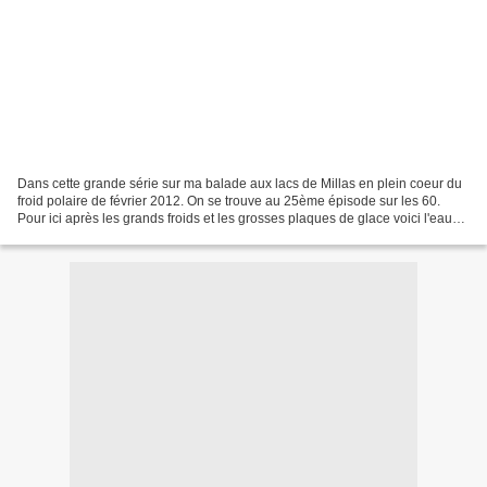
Dans cette grande série sur ma balade aux lacs de Millas en plein coeur du
froid polaire de février 2012. On se trouve au 25ème épisode sur les 60.
Pour ici après les grands froids et les grosses plaques de glace voici l'eau
qui gagne car il y a moins...