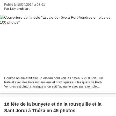
Publié le 18/04/2024 à 08:01
Par
Lemenuisiart
Comme on aimerait être un oiseau pour voir les bateaux vu du ciel. Un
festival avec des bateaux anciens et historiques sur les quais de Port-
Vendres est plutôt classique si on suit l’actualité avec par exemple
l’hermione ou le Nao Victoria ainsi que...
1è fête de la bunyete et de la rousquille et la
Sant Jordi à Théza en 45 photos