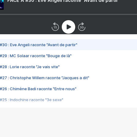
FACE A #30 : Eve Angeli raconte "Avant de partir"
#30 : Eve Angeli raconte "Avant de partir"
#29 : MC Solaar raconte "Bouge de là"
28 : Lorie raconte "Je vais vite"
#27 : Christophe Willem raconte "Jacques a dit"
#26 : Chimène Badi raconte "Entre nous"
#25 : Indochine raconte "3e sexe"
#24 : Zaho raconte "C'est chelou"
#23 : Patrick Bruel raconte "Au café des délices"
#22 : Kyo raconte "Le chemin"