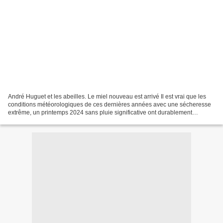
André Huguet et les abeilles. Le miel nouveau est arrivé Il est vrai que les
conditions météorologiques de ces dernières années avec une sécheresse
extrême, un printemps 2024 sans pluie significative ont durablement
perturbé le butinage de nos précieuses...