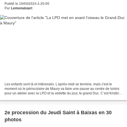
Publié le 10/04/2024 à 20:00
Par
Lemenuisiart
Les enfants sont là et intéressés. L'après-midi se termine, mais c'est le
moment où le périscolaire de Maury va faire une pause au centre de loisirs
pour un atelier avec la LPO et la vedette du jour, le grand Duc. C’est Kristin
Pollen qui va compter l’histoire...
2e procession du Jeudi Saint à Baixas en 30
photos