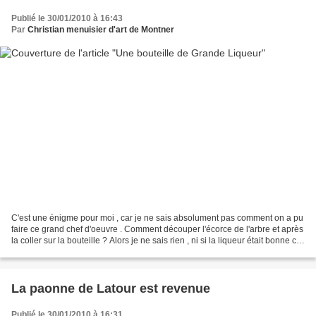
Publié le 30/01/2010 à 16:43
Par
Christian menuisier d'art de Montner
C'est une énigme pour moi , car je ne sais absolument pas comment on a pu
faire ce grand chef d'oeuvre . Comment découper l'écorce de l'arbre et après
la coller sur la bouteille ? Alors je ne sais rien , ni si la liqueur était bonne car
j'ai trouvé cette...
La paonne de Latour est revenue
Publié le 30/01/2010 à 16:31