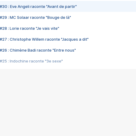
#30 : Eve Angeli raconte "Avant de partir"
#29 : MC Solaar raconte "Bouge de là"
28 : Lorie raconte "Je vais vite"
#27 : Christophe Willem raconte "Jacques a dit"
#26 : Chimène Badi raconte "Entre nous"
#25 : Indochine raconte "3e sexe"
#24 : Zaho raconte "C'est chelou"
#23 : Patrick Bruel raconte "Au café des délices"
#22 : Kyo raconte "Le chemin"
#21 : Nolwenn Leroy raconte "Cassé"
#20 : Patrick Hernandez raconte "Born to be alive"
#19 : Lorie raconte "Près de moi"