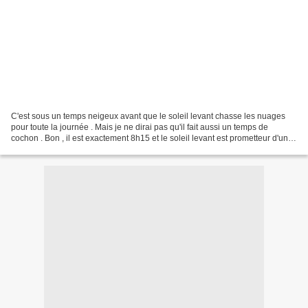
C'est sous un temps neigeux avant que le soleil levant chasse les nuages
pour toute la journée . Mais je ne dirai pas qu'il fait aussi un temps de
cochon . Bon , il est exactement 8h15 et le soleil levant est prometteur d'une
bonne journée . Et j'ai même...