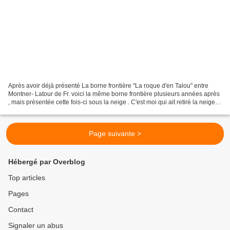
Après avoir déjà présenté La borne frontière "La roque d'en Talou" entre
Montner- Latour de Fr. voici la même borne frontière plusieurs années après
, mais présentée cette fois-ci sous la neige . C'est moi qui ait retiré la neige
car en pleine après midi...
Page suivante >
Hébergé par Overblog
Top articles
Pages
Contact
Signaler un abus