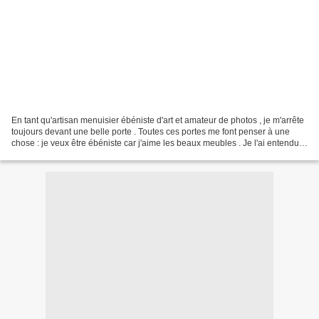
En tant qu'artisan menuisier ébéniste d'art et amateur de photos , je m'arrête
toujours devant une belle porte . Toutes ces portes me font penser à une
chose : je veux être ébéniste car j'aime les beaux meubles . Je l'ai entendu
et je l'entends tout le...