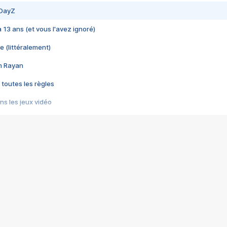
 DayZ
 a 13 ans (et vous l'avez ignoré)
e (littéralement)
im Rayan
 toutes les règles
s les jeux vidéo
us choquant de Rockstar ? - Le scandale BULLY
e plus moche de Steam
du RÊVE tourne au CAUCHEMAR
pendant 8 heures
it… à tort
umiliés par un jeu vidéo