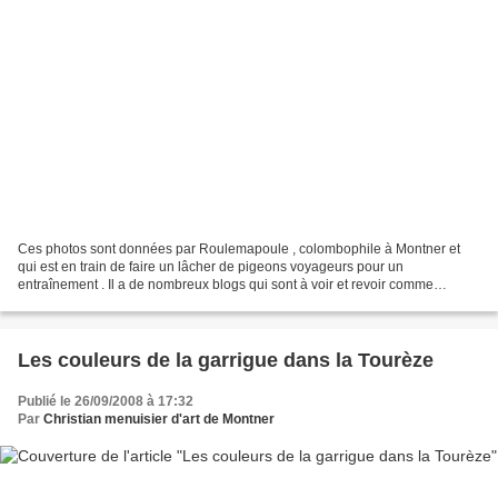
Ces photos sont données par Roulemapoule , colombophile à Montner et
qui est en train de faire un lâcher de pigeons voyageurs pour un
entraînement . Il a de nombreux blogs qui sont à voir et revoir comme
http://pigeons-voyageurduneb.oldiblog.com/ ou
http://avicultureroulemapoule.over-blog.com/...
Les couleurs de la garrigue dans la Tourèze
Publié le 26/09/2008 à 17:32
Par
Christian menuisier d'art de Montner