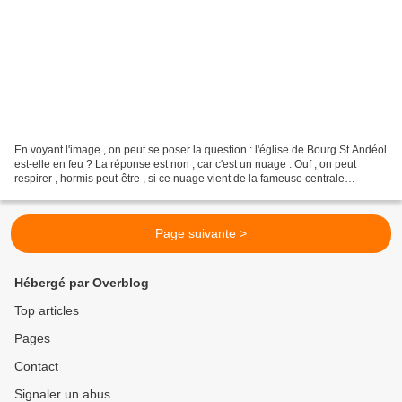
En voyant l'image , on peut se poser la question : l'église de Bourg St Andéol
est-elle en feu ? La réponse est non , car c'est un nuage . Ouf , on peut
respirer , hormis peut-être , si ce nuage vient de la fameuse centrale
nucléairedu Tricastin , connue...
Page suivante >
Hébergé par Overblog
Top articles
Pages
Contact
Signaler un abus