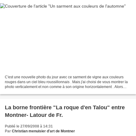
C'est une nouvelle photo du jour avec ce sarment de vigne aux couleurs
rouges dans un ciel bleu roussillonnais . Mais j'ai choisi de vous montrer la
photo verticalement et non comme à son origine horizontalement . Alors
n'hésitez pas à me donner par le...
La borne frontière "La roque d'en Talou" entre
Montner- Latour de Fr.
Publié le 27/09/2008 à 14:31
Par
Christian menuisier d'art de Montner