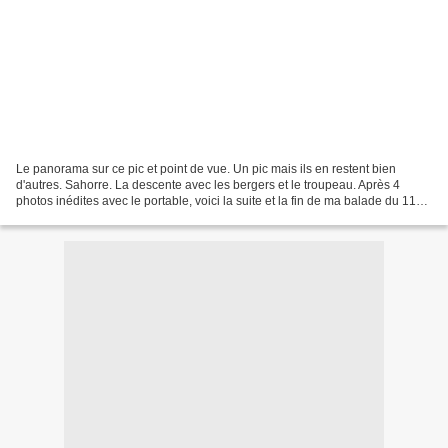
Le panorama sur ce pic et point de vue. Un pic mais ils en restent bien
d'autres. Sahorre. La descente avec les bergers et le troupeau. Après 4
photos inédites avec le portable, voici la suite et la fin de ma balade du 11
décembre. Ils retournent à Sahorre. Vernet. La...