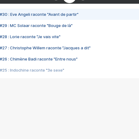
#30 : Eve Angeli raconte "Avant de partir"
#29 : MC Solaar raconte "Bouge de là"
28 : Lorie raconte "Je vais vite"
#27 : Christophe Willem raconte "Jacques a dit"
#26 : Chimène Badi raconte "Entre nous"
#25 : Indochine raconte "3e sexe"
#24 : Zaho raconte "C'est chelou"
#23 : Patrick Bruel raconte "Au café des délices"
#22 : Kyo raconte "Le chemin"
#21 : Nolwenn Leroy raconte "Cassé"
#20 : Patrick Hernandez raconte "Born to be alive"
#19 : Lorie raconte "Près de moi"