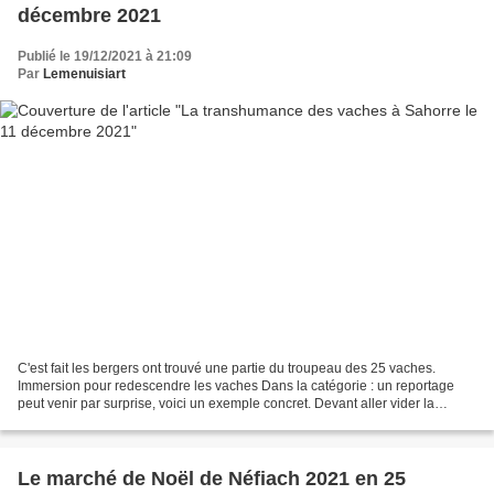
décembre 2021
Publié le 19/12/2021 à 21:09
Par
Lemenuisiart
C'est fait les bergers ont trouvé une partie du troupeau des 25 vaches.
Immersion pour redescendre les vaches Dans la catégorie : un reportage
peut venir par surprise, voici un exemple concret. Devant aller vider la
maison atelier de Mr Massot, grand...
Le marché de Noël de Néfiach 2021 en 25