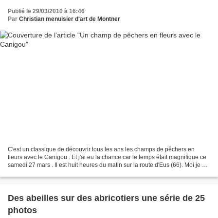
Publié le 29/03/2010 à 16:46
Par
Christian menuisier d'art de Montner
C'est un classique de découvrir tous les ans les champs de pêchers en
fleurs avec le Canigou . Et j'ai eu la chance car le temps était magnifique ce
samedi 27 mars . Il est huit heures du matin sur la route d'Eus (66). Moi je ne
regrette pas ce voyage...
Des abeilles sur des abricotiers une série de 25
photos