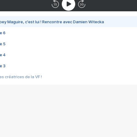
bey Maguire, c'est lui ! Rencontre avec Damien Witecka
e 6
e 5
e 4
e 3
s créatrices de la VF !
e 2
e 1
e Mektoub My Love arrive enfin ! Rencontre avec Shaïn Boumedine et Sal
i : après Toni en famille
elle réalise le bouleversant Dites lui que je l'aime