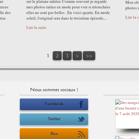
ur
sur le platane mûrier. Comme souvent je regarde
Mon obje
ercus
mes photos ratées en mode pour voir si retouchées
photos s
lle des
elles ne sont pas belles . En voici quatre. En mode
Lire la 
rise
soleil, l'original sera dans le troisième épisode....
Lire la suite
1
2
3
>
>>
Nous sommes sociaux !
Facebook
Twitter
Rss