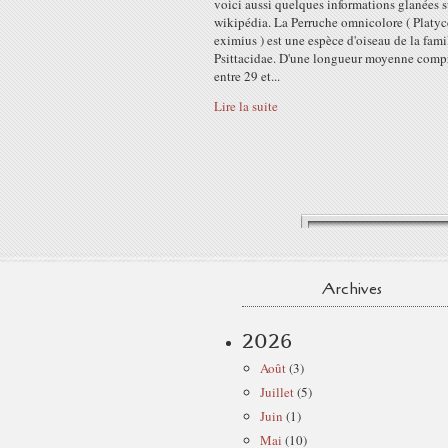
voici aussi quelques informations glanées s
wikipédia. La Perruche omnicolore ( Platyc
eximius ) est une espèce d'oiseau de la fami
Psittacidae. D'une longueur moyenne comp
entre 29 et...
Lire la suite
Archives
2026
Août
(3)
Juillet
(5)
Juin
(1)
Mai
(10)