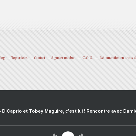
blog
Top articles
Contact
Signaler un abus
C.G.U.
Rémunération en droits d
 DiCaprio et Tobey Maguire, c'est lui ! Rencontre avec Dam