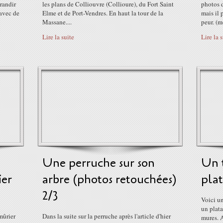
randir
les plans de Colliouvre (Collioure), du Fort Saint
photos d
 avec de
Elme et de Port-Vendres. En haut la tour de la
mais il 
Massane....
peur. (m
Lire la suite
Lire la 
Une perruche sur son
Un t
ier
arbre (photos retouchées)
plat
2/3
Voici un
un plata
mûrier
Dans la suite sur la perruche après l'article d'hier
mures. A