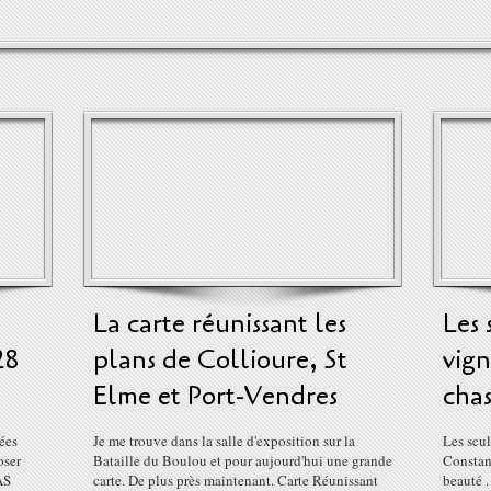
La carte réunissant les
Les 
28
plans de Collioure, St
vign
Elme et Port-Vendres
chas
nées
Je me trouve dans la salle d'exposition sur la
Les scul
oser
Bataille du Boulou et pour aujourd'hui une grande
Constan
AS
carte. De plus près maintenant. Carte Réunissant
beauté .