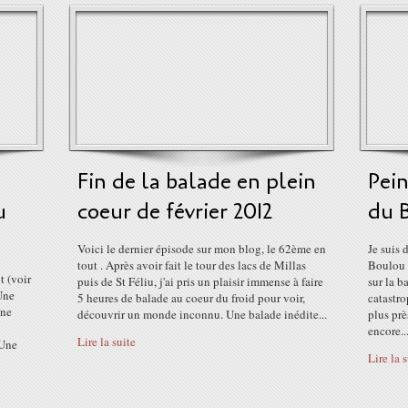
Fin de la balade en plein
Pein
u
coeur de février 2012
du 
Voici le dernier épisode sur mon blog, le 62ème en
Je suis 
tout . Après avoir fait le tour des lacs de Millas
Boulou 
t (voir
puis de St Féliu, j'ai pris un plaisir immense à faire
sur la b
 Une
5 heures de balade au coeur du froid pour voir,
catastro
 ne
découvrir un monde inconnu. Une balade inédite...
plus prè
encore..
Lire la suite
 Une
Lire la 