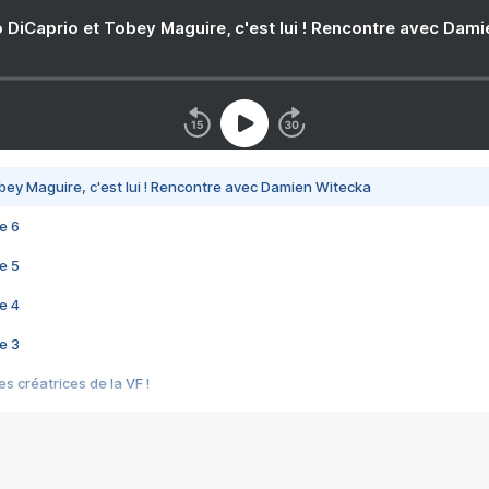
 DiCaprio et Tobey Maguire, c'est lui ! Rencontre avec Dam
bey Maguire, c'est lui ! Rencontre avec Damien Witecka
e 6
e 5
e 4
e 3
s créatrices de la VF !
e 2
e 1