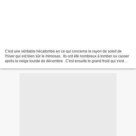
C'est une véritable hécatombe en ce qui concerne le rayon de soleil de
l'hiver qui est bien sûr le mimosas . Ils ont été nombreux à tomber ou casser
après la neige lourde de décembre . C'est ensuite le grand froid qui s'est
abattu dessus . Puis le cyclone...