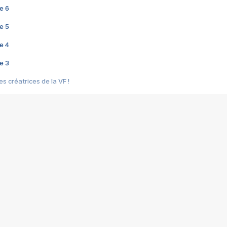
e 6
e 5
e 4
e 3
s créatrices de la VF !
e 2
e 1
e Mektoub My Love arrive enfin ! Rencontre avec Shaïn Boumedine et Sal
i : après Toni en famille
elle réalise le bouleversant Dites lui que je l'aime
ais ! Rencontre autour de Vie privée de Rebecca Zlotowski
 de Marguerite, Grave... Rencontre avec Ella Rumpf