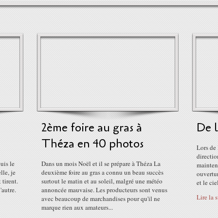
2ème foire au gras à
De l
Théza en 40 photos
Lors de 
directio
uis le
Dans un mois Noël et il se prépare à Théza La
maintena
le, je
deuxième foire au gras a connu un beau succès
ouvertur
 tirent.
surtout le matin et au soleil, malgré une météo
et le ci
'autre.
annoncée mauvaise. Les producteurs sont venus
Lire la 
avec beaucoup de marchandises pour qu'il ne
marque rien aux amateurs...