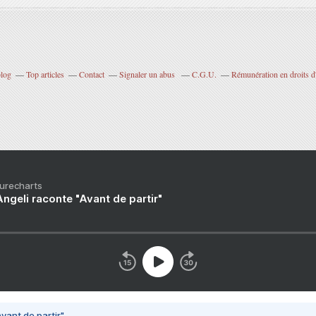
blog
Top articles
Contact
Signaler un abus
C.G.U.
Rémunération en droits d
Purecharts
ngeli raconte "Avant de partir"
vant de partir"