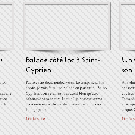
s
Balade côté lac à Saint-
Un v
Cyprien
son
hotos
Pause entre deux rendez-vous. Le temps sera à la
A la cha
photo, je vais faire une balade en partant du Saint-
chasseur
a cabane
Cyprien, bon cela n'est pas aussi bien qu'aux
couleur
 avec
cabanes des pêcheurs. Lieu où je passerai après
Ternenè
midi
pour mon repas. Avant de commencer un tour sur
artistiq
la page pour...
cirque. 
Lire la suite
Lire la 