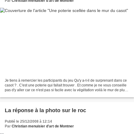
Par
Christian menuisier d'art de Montner
Je tiens à remercier les participants du jeu Qu'y a-t-il de surprenant dans ce
casot ? . C'est une poterie qui fallait trouver . Et comme je ne vous conseille
pas d'y aller car ce n'est pas si facile avec la végétation voilà le mur de plus
près .Je suis...
La réponse à la photo sur le roc
Publié le 25/12/2008 à 12:14
Par
Christian menuisier d'art de Montner