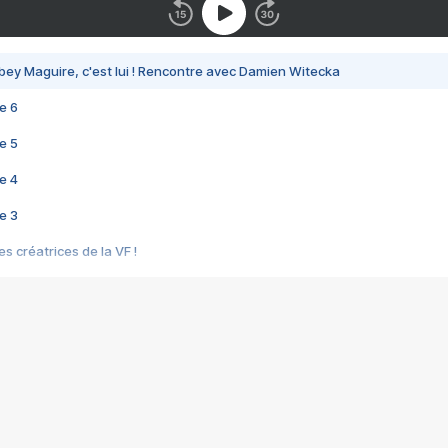
bey Maguire, c'est lui ! Rencontre avec Damien Witecka
e 6
e 5
e 4
e 3
s créatrices de la VF !
e 2
e 1
e Mektoub My Love arrive enfin ! Rencontre avec Shaïn Boumedine et Sal
i : après Toni en famille
elle réalise le bouleversant Dites lui que je l'aime