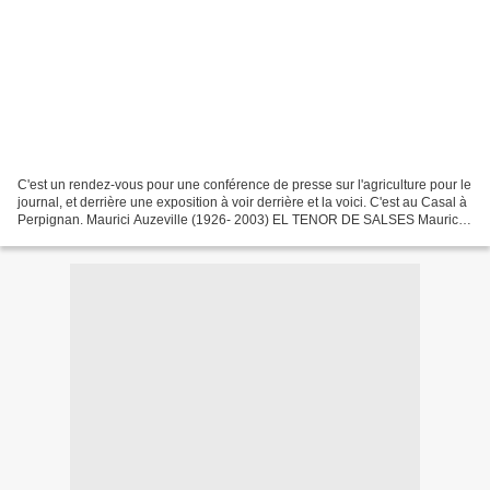
C'est un rendez-vous pour une conférence de presse sur l'agriculture pour le
journal, et derrière une exposition à voir derrière et la voici. C'est au Casal à
Perpignan. Maurici Auzeville (1926- 2003) EL TENOR DE SALSES Maurice
Auzeville naît le 22 septembre...