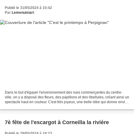
Publié le 31/05/2024 à 10:42
Par
Lemenuisiart
Dans le but d'égayer l'environnement des rues commerçantes du centre-
ville, on y a disposé des fleurs, des papillons et des libellules, créant ainsi un
spectacle haut en couleur. C'est très joyeux, une belle idée qui donne envie
de lever les yeux au ciel...
7è fête de l'escargot à Corneilla la rivière
Publié le 28/05/2024 à 19:23