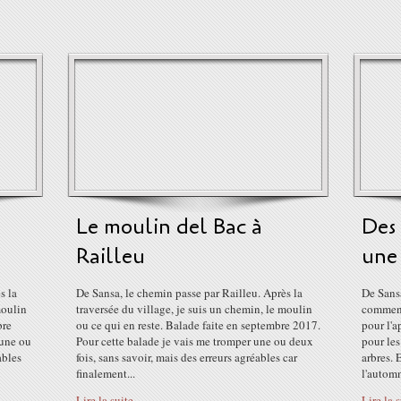
Le moulin del Bac à
Des 
Railleu
une 
s la
De Sansa, le chemin passe par Railleu. Après la
De Sansa
moulin
traversée du village, je suis un chemin, le moulin
commenc
bre
ou ce qui en reste. Balade faite en septembre 2017.
pour l'a
 une ou
Pour cette balade je vais me tromper une ou deux
pour les
ables
fois, sans savoir, mais des erreurs agréables car
arbres. 
finalement...
l'automn
Lire la suite
Lire la 