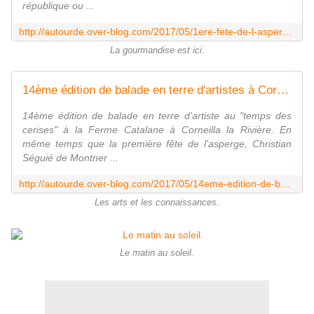
république ou ...
http://autourde.over-blog.com/2017/05/1ere-fete-de-l-asperge-a-corneilla-la-riviere-en-30-photos.html
La gourmandise est ici.
14ème édition de balade en terre d'artistes à Corneilla la Rivière en 30 photos - Autour de
14ème édition de balade en terre d'artiste au "temps des
cerises" à la Ferme Catalane à Corneilla la Rivière. En
même temps que la première fête de l'asperge, Christian
Séguié de Montner ...
http://autourde.over-blog.com/2017/05/14eme-edition-de-balade-en-terre-d-artistes-a-corneilla-la-riviere-en-30-photos.html
Les arts et les connaissances.
Le matin au soleil.