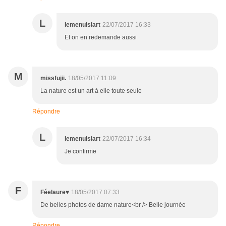
L
lemenuisiart
22/07/2017 16:33
Et on en redemande aussi
M
missfujii.
18/05/2017 11:09
La nature est un art à elle toute seule
Répondre
L
lemenuisiart
22/07/2017 16:34
Je confirme
F
Féelaure♥
18/05/2017 07:33
De belles photos de dame nature<br /> Belle journée
Répondre