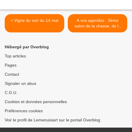
< Vigne du soir du 14 mai
A vos agendas : 3ème
salon de la chasse, de la
nature, de la pêche et du
terroir à Calce le 21 mai >
Hébergé par Overblog
Top articles
Pages
Contact
Signaler un abus
C.G.U.
Cookies et données personnelles
Préférences cookies
Voir le profil de Lemenuisiart sur le portail Overblog