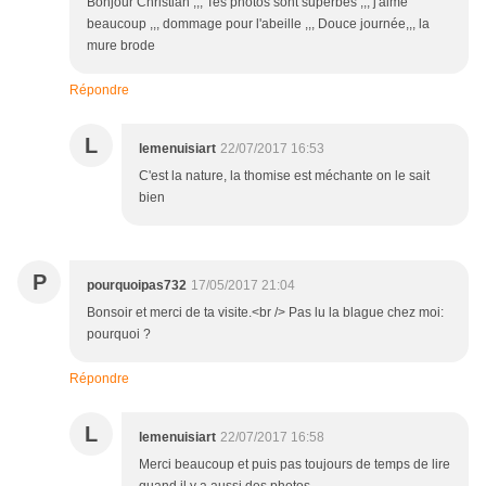
Bonjour Christian ,,, Tes photos sont superbes ,,, j'aime
beaucoup ,,, dommage pour l'abeille ,,, Douce journée,,, la
mure brode
Répondre
L
lemenuisiart
22/07/2017 16:53
C'est la nature, la thomise est méchante on le sait
bien
P
pourquoipas732
17/05/2017 21:04
Bonsoir et merci de ta visite.<br /> Pas lu la blague chez moi:
pourquoi ?
Répondre
L
lemenuisiart
22/07/2017 16:58
Merci beaucoup et puis pas toujours de temps de lire