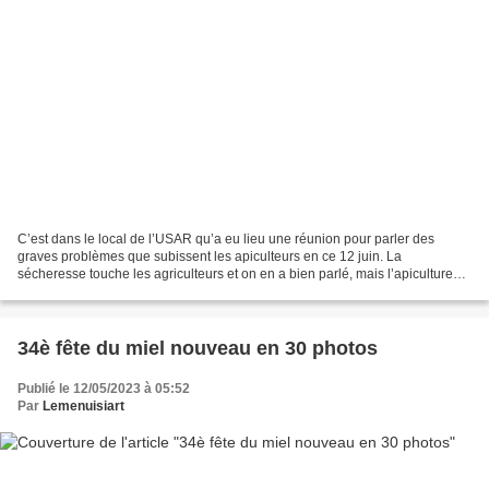
C’est dans le local de l’USAR qu’a eu lieu une réunion pour parler des
graves problèmes que subissent les apiculteurs en ce 12 juin. La
sécheresse touche les agriculteurs et on en a bien parlé, mais l’apiculture
beaucoup moins. C’est pour cette raison,...
34è fête du miel nouveau en 30 photos
Publié le 12/05/2023 à 05:52
Par
Lemenuisiart