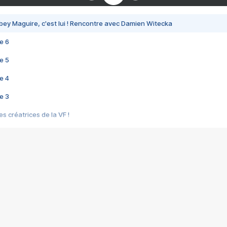
bey Maguire, c'est lui ! Rencontre avec Damien Witecka
e 6
e 5
e 4
e 3
s créatrices de la VF !
e 2
e 1
e Mektoub My Love arrive enfin ! Rencontre avec Shaïn Boumedine et Sal
i : après Toni en famille
elle réalise le bouleversant Dites lui que je l'aime
ais ! Rencontre autour de Vie privée de Rebecca Zlotowski