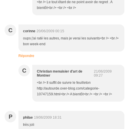
<br /> Le tout étant de ne point avoir de regret . A
bientôt<br /> <br /> <br />
C
corinne
20/06/2009 00:15
oups j'ai raté les autres, mais je verai les suivants<br /> <br />
bon week-end
Répondre
C
Christian menuisier d'art de
21/06/2009
Montner
09:27
<br /> Il suffit de suivre le feuilleton
http://autourde.over-blog.com/categorie-
10747159.html<br /> A bientôt<br /> <br /> <br />
P
philae
19/06/2009 18:31
très joli