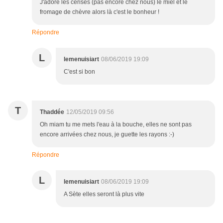
J'adore les cerises (pas encore chez nous) le miel et le
fromage de chèvre alors là c'est le bonheur !
Répondre
L
lemenuisiart
08/06/2019 19:09
C'est si bon
T
Thaddée
12/05/2019 09:56
Oh miam tu me mets l'eau à la bouche, elles ne sont pas
encore arrivées chez nous, je guette les rayons :-)
Répondre
L
lemenuisiart
08/06/2019 19:09
A Sète elles seront là plus vite