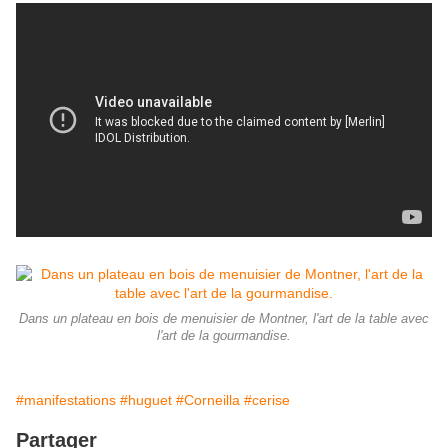
Dans un plateau en bois de menuisier de Montner, l'art de la table avec
l'art de la gourmandise.
#manifestations
#huguet
#Corneilla
#cerise
Partager