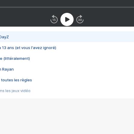
 DayZ
 a 13 ans (et vous l'avez ignoré)
e (littéralement)
im Rayan
 toutes les règles
s les jeux vidéo
us choquant de Rockstar ? - Le scandale BULLY
e plus moche de Steam
du RÊVE tourne au CAUCHEMAR
pendant 8 heures