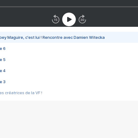
bey Maguire, c'est lui ! Rencontre avec Damien Witecka
e 6
e 5
e 4
e 3
s créatrices de la VF !
e 2
e 1
e Mektoub My Love arrive enfin ! Rencontre avec Shaïn Boumedine et Sal
i : après Toni en famille