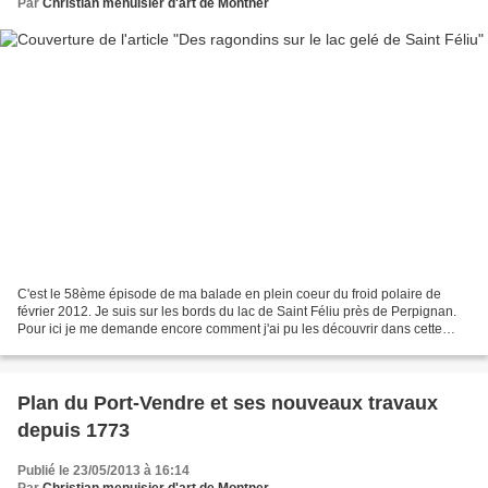
Par
Christian menuisier d'art de Montner
C'est le 58ème épisode de ma balade en plein coeur du froid polaire de
février 2012. Je suis sur les bords du lac de Saint Féliu près de Perpignan.
Pour ici je me demande encore comment j'ai pu les découvrir dans cette
nature . Comment les prendre sans...
Plan du Port-Vendre et ses nouveaux travaux
depuis 1773
Publié le 23/05/2013 à 16:14