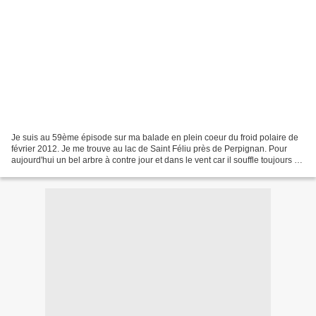
Je suis au 59ème épisode sur ma balade en plein coeur du froid polaire de
février 2012. Je me trouve au lac de Saint Féliu près de Perpignan. Pour
aujourd'hui un bel arbre à contre jour et dans le vent car il souffle toujours en
tempête. De loin c'est...