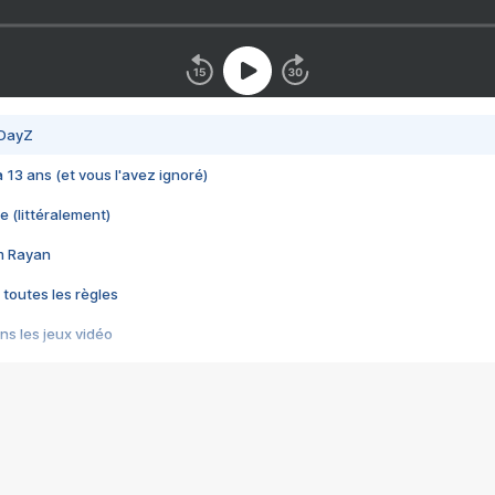
 DayZ
 a 13 ans (et vous l'avez ignoré)
e (littéralement)
im Rayan
 toutes les règles
s les jeux vidéo
us choquant de Rockstar ? - Le scandale BULLY
e plus moche de Steam
du RÊVE tourne au CAUCHEMAR
pendant 8 heures