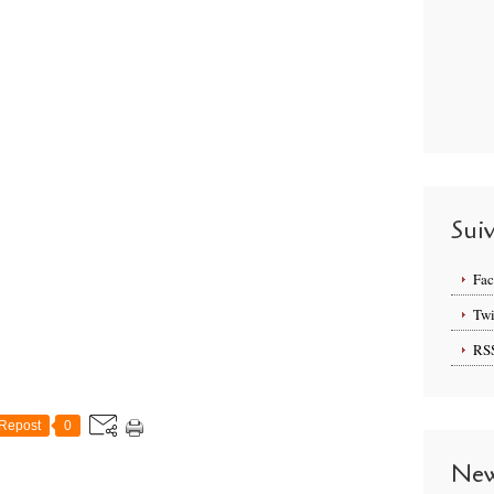
Sui
Fa
Twi
RS
Repost
0
New