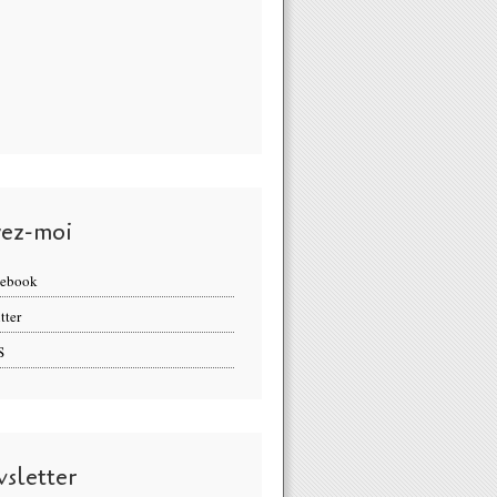
vez-moi
cebook
tter
S
sletter