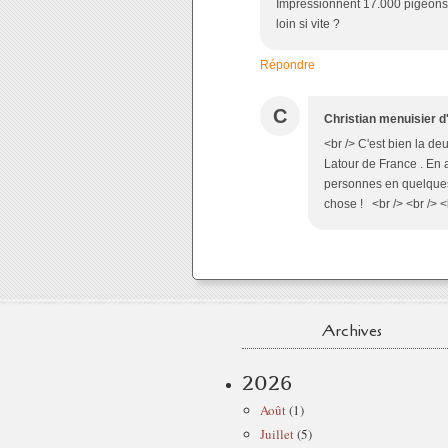
Impréssionnent 17.000 pigeons .
loin si vite ?
Répondre
C
Christian menuisier d
<br /> C'est bien la d
Latour de France . En a
personnes en quelques 
chose ! <br /> <br /> <
Archives
2026
Août
(1)
Juillet
(5)