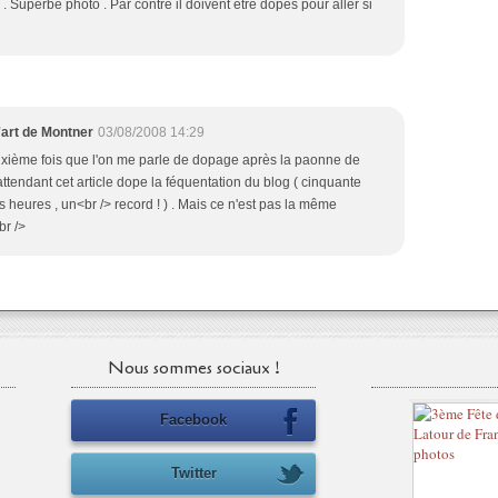
 Superbe photo . Par contre il doivent être dopés pour aller si
'art de Montner
03/08/2008 14:29
euxième fois que l'on me parle de dopage après la paonne de
ttendant cet article dope la féquentation du blog ( cinquante
heures , un<br /> record ! ) . Mais ce n'est pas la même
br />
Nous sommes sociaux !
Facebook
Twitter