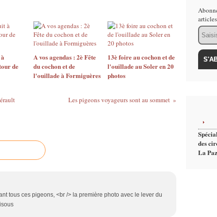
Abonne
article
Email
 à
A vos agendas : 2è Fête
13è foire au cochon et de
tour de
du cochon et de
l'ouillade au Soler en 20
l'ouillade à Formiguères
photos
érault
Les pigeons voyageurs sont au sommet
Spécial
des cir
La Paz
nt tous ces pigeons, <br /> la première photo avec le lever du
bisous