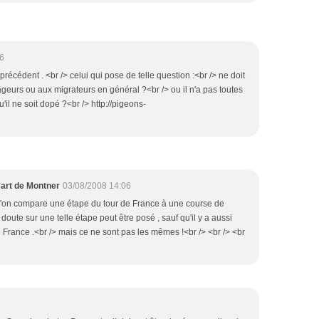
6
cédent . <br /> celui qui pose de telle question :<br /> ne doit
geurs ou aux migrateurs en général ?<br /> ou il n'a pas toutes
'il ne soit dopé ?<br /> http://pigeons-
'art de Montner
03/08/2008 14:06
si l'on compare une étape du tour de France à une course de
doute sur une telle étape peut être posé , sauf qu'il y a aussi
 France .<br /> mais ce ne sont pas les mêmes !<br /> <br /> <br