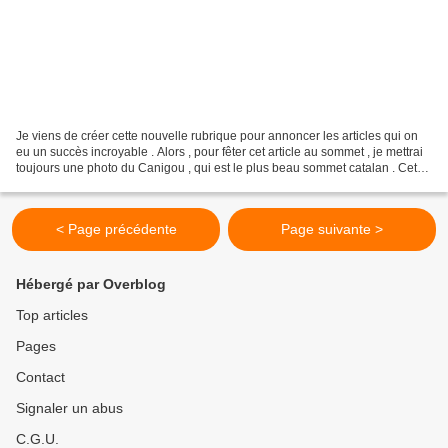
Je viens de créer cette nouvelle rubrique pour annoncer les articles qui on
eu un succès incroyable . Alors , pour fêter cet article au sommet , je mettrai
toujours une photo du Canigou , qui est le plus beau sommet catalan . Cet
article a été regardé...
< Page précédente
Page suivante >
Hébergé par Overblog
Top articles
Pages
Contact
Signaler un abus
C.G.U.