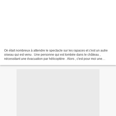
On était nombreux à attendre le spectacle sur les rapaces et c'est un autre
oiseau qui est venu . Une personne qui est tombée dans le château ,
nécessitant une évacuation par hélicoptère . Alors , c'est pour moi une
occasion unique de rendre hommage aux...