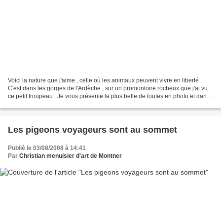
Voici la nature que j'aime , celle où les animaux peuvent vivre en liberté .
C'est dans les gorges de l'Ardèche , sur un promontoire rocheux que j'ai vu
ce petit troupeau . Je vous présente la plus belle de toutes en photo et dans
un petit film vidéo...
Les pigeons voyageurs sont au sommet
Publié le 03/08/2008 à 14:41
Par
Christian menuisier d'art de Montner