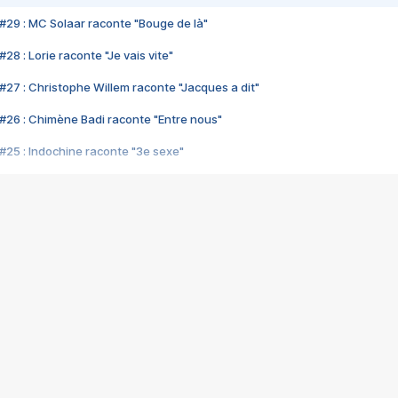
#29 : MC Solaar raconte "Bouge de là"
28 : Lorie raconte "Je vais vite"
#27 : Christophe Willem raconte "Jacques a dit"
#26 : Chimène Badi raconte "Entre nous"
#25 : Indochine raconte "3e sexe"
#24 : Zaho raconte "C'est chelou"
#23 : Patrick Bruel raconte "Au café des délices"
#22 : Kyo raconte "Le chemin"
#21 : Nolwenn Leroy raconte "Cassé"
#20 : Patrick Hernandez raconte "Born to be alive"
#19 : Lorie raconte "Près de moi"
#18 : Michael Jones raconte "A nos actes manqués" (avec Jean-Jacque