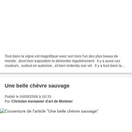
Tout dans la vigne est magnifique avec son bois l'un des plus beaux de
monde , dont mon exposition le démontre régulièrement . Il y a aussi ces
couleurs , surtout en automne , et bien entendu son vin . Il y a tout dans la
vigne . N'oubliez pas , vous...
Une belle chèvre sauvage
Publié le 04/08/2008 à 16:35
Par
Christian menuisier d'art de Montner