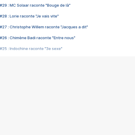
#29 : MC Solaar raconte "Bouge de là"
28 : Lorie raconte "Je vais vite"
#27 : Christophe Willem raconte "Jacques a dit"
#26 : Chimène Badi raconte "Entre nous"
#25 : Indochine raconte "3e sexe"
#24 : Zaho raconte "C'est chelou"
#23 : Patrick Bruel raconte "Au café des délices"
#22 : Kyo raconte "Le chemin"
#21 : Nolwenn Leroy raconte "Cassé"
#20 : Patrick Hernandez raconte "Born to be alive"
#19 : Lorie raconte "Près de moi"
#18 : Michael Jones raconte "A nos actes manqués" (avec Jean-Jacque