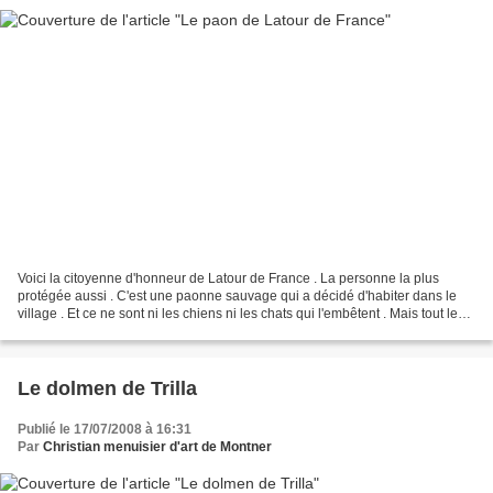
Voici la citoyenne d'honneur de Latour de France . La personne la plus
protégée aussi . C'est une paonne sauvage qui a décidé d'habiter dans le
village . Et ce ne sont ni les chiens ni les chats qui l'embêtent . Mais tout le
monde espère que ce ne seront...
Le dolmen de Trilla
Publié le 17/07/2008 à 16:31
Par
Christian menuisier d'art de Montner