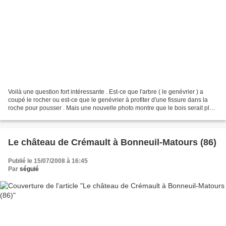
Voilà une question fort intéressante . Est-ce que l'arbre ( le genévrier ) a
coupé le rocher ou est-ce que le genévrier à profiter d'une fissure dans la
roche pour pousser . Mais une nouvelle photo montre que le bois serait plus
fort que la pierre en...
Le château de Crémault à Bonneuil-Matours (86)
Publié le 15/07/2008 à 16:45
Par
séguié