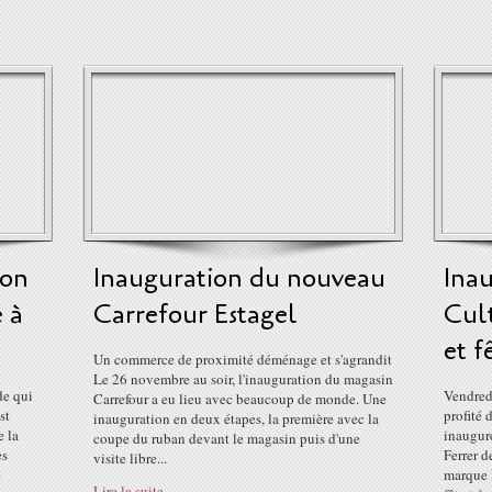
ion
Inauguration du nouveau
Inau
e à
Carrefour Estagel
Cul
et f
Un commerce de proximité déménage et s'agrandit
Le 26 novembre au soir, l'inauguration du magasin
de qui
Vendredi
Carrefour a eu lieu avec beaucoup de monde. Une
st
profité 
inauguration en deux étapes, la première avec la
e la
inaugure
coupe du ruban devant le magasin puis d'une
es
Ferrer d
visite libre...
e
marque l
Lire la suite