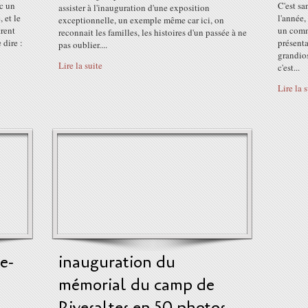
ec un
C'est sa
assister à l'inauguration d'une exposition
 et le
l'année,
exceptionnelle, un exemple même car ici, on
rent
un comm
reconnait les familles, les histoires d'un passée à ne
 dire :
présenta
pas oublier....
grandios
Lire la suite
c'est...
Lire la 
e-
inauguration du
mémorial du camp de
Rivesaltes en 50 photos