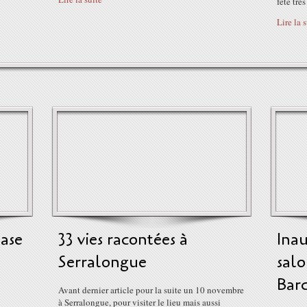
fête très
Lire la 
ase
33 vies racontées à
Ina
Serralongue
salo
Barc
Avant dernier article pour la suite un 10 novembre
à Serralongue, pour visiter le lieu mais aussi