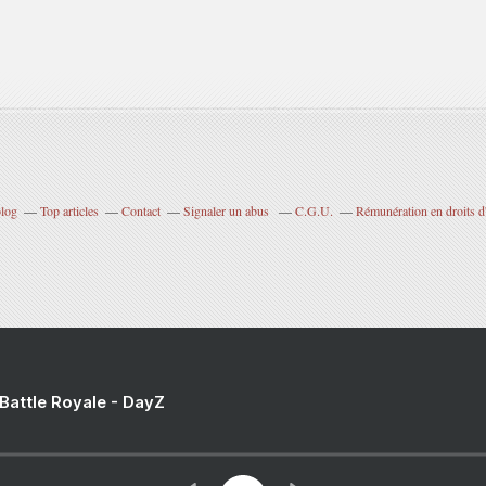
blog
Top articles
Contact
Signaler un abus
C.G.U.
Rémunération en droits d
 Battle Royale - DayZ